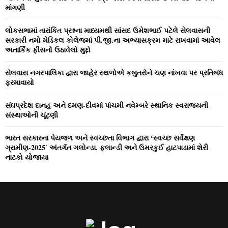
:
માંગણી
C
લોકસભામાં તારાંકિત પ્રશ્નના માધ્‍યમથી સાંસદ ઉમેશભાઈ પટેલે સેલવાસની
H
સરકારી નમો મેડિકલ કોલેજમાં પી.જી.ના અભ્‍યાસક્રમ માટે રાખવામાં આવેલ
અતાર્કિક ફીસનો ઉઠાવેલો મુદ્દો
સેલવાસ નગરપાલિકા દ્વારા જાહેર સ્‍થળોએ કબુતરોને ચણ નાંખવા પર પ્રતિબંધ
ફરમાવાયો
સંઘપ્રદેશ દાનહ અને દમણ-દીવમાં પાંચમી નવેમ્‍બરે સ્‍થાનિક સ્‍વરાજ્‍યની
સંસ્‍થાઓની ચૂંટણી
ભારત સરકારના પેયજળ અને સ્‍વચ્‍છતા વિભાગ દ્વારા ‘સ્‍વચ્‍છ સર્વેક્ષણ
ગ્રામીણ-2025′ અંતર્ગત ગલોન્‍ડા, ફલાન્‍ડી અને ઉમરકુઈ હાટપાડામાં શેરી
નાટકો યોજાયા