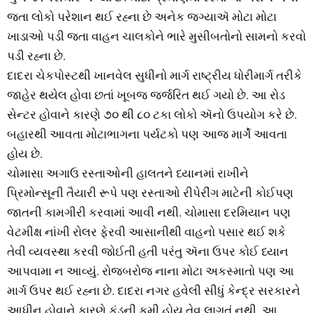
જતા લોકો પરેશાન થઈ રહ્ના છે અનેક જગ્યાઍ મોટા મોટા
ખાડાઓ પડી જતા વાહન ચાલકોને ભારે મુસીબતોનો સામનો કરવો
પડી રહ્ના છે.
દાદરા ચેકપોસ્ટથી ખાનવેલ સુધીનો માર્ગ રાષ્ટ્રીય ધોરીમાર્ગ તરીકે
જાહેર થયેલ હોવા છતાં ખૂબજ જર્જરિત થઈ ગયો છે. આ રોડ
સેન્ટર હોવાને કારણે ૭૦ થી ૮૦ ટકા લોકો ઍનો ઉપયોગ કરે છે.
બહારથી આવતા મોટાભાગના પર્યટકો પણ આજ માર્ગે આવતા
હોય છે.
ચોમાસા અગાઉ રસ્તાઓની હાલતને ધ્યાનમાં રાખીને
પ્રિમોન્સૂની તૈયારી રૂપે પણ રસ્તાઓ રીપેરીંગ માટેની કોઈપણ
જાતની કામગીરી કરવામાં આવી નથી. ચોમાસા દરમિયાન પણ
વેટમીક્ષ નાંખી રોલર ફેરવી આસાનીથી વાહનો પસાર થઈ શકે
તેવી વ્યવસ્થા કરવી જોઈતી હતી પરંતુ ઍના ઉપર કોઈ ધ્યાન
આપવામા ન આવ્યું. રોજબરોજ નાના મોટા અકસ્માતો પણ આ
માર્ગ ઉપર થઈ રહ્ના છે. દાદરા નગર હવેલી સીધું કેન્દ્ર સરકારને
આધીન હોવાને કારણે ફંડની કમી હોય તેવુ લાગતું નથી. આ