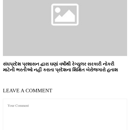
સંઘપ્રદેશ પ્રશાસન દ્વારા ઘણાં વર્ષોથી રેગ્‍યુલર સરકારી નોકરી
માટેની ભરતીઓ નહીં કરાતા પ્રદેશના શિક્ષિત બેરોજગારો હતાશ
LEAVE A COMMENT