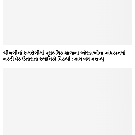
ચીખલીનાં સમરોલીમાં પ્રાથમિક શાળાના ઓરડાઓના બાંધકામમાં
નકરી વેઠ ઉતારાતા સ્‍થાનિકો વિફર્યા : કામ બંધ કરાવ્‍યું