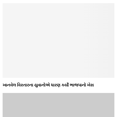
ખાનવેલ વિસ્‍તારના યુવાનોએ ધારણ કર્યો ભાજપાનો ખેસ