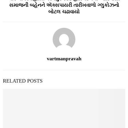
સમાજની બહેનને ઍક્સપાયરી તારીખવાળો ગ્લુકોઝનો
બોટલ ચઢાવાયો
vartmanpravah
RELATED POSTS