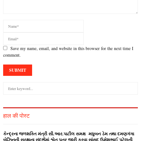
Save my name, email, and website in this browser for the next time I
comment.
S
e
a
S
r
c
E
हाल की पोस्ट
h
f
A
o
કેન્‍દ્રના જળશક્‍તિ મંત્રી સી.આર.પાટીલ સમક્ષ મધુબન ડેમ તથા દમણગંગા
r
R
બેઝિનની સુરક્ષાના સંદર્ભમાં શ્વેત પત્ર જારી કરવા સાંસદ ઉમેશભાઈ પટેલની