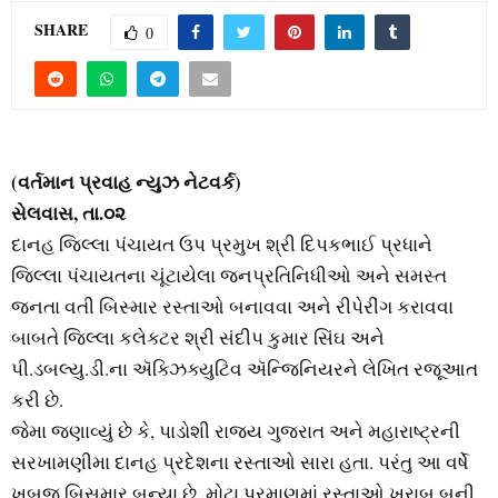
M
SHARE
0
E
N
U
(વર્તમાન પ્રવાહ ન્યુઝ નેટવર્ક)
સેલવાસ, તા.૦૨
દાનહ જિલ્લા પંચાયત ઉપ પ્રમુખ શ્રી દિપકભાઈ પ્રધાને
જિલ્લા પંચાયતના ચૂંટાયેલા જનપ્રતિનિધીઓ અને સમસ્ત
જનતા વતી બિસ્માર રસ્તાઓ બનાવવા અને રીપેરીંગ કરાવવા
બાબતે જિલ્લા કલેક્ટર શ્રી સંદીપ કુમાર સિંઘ અને
પી.ડબલ્યુ.ડી.ના ઍક્ઝિક્યુટિવ ઍન્જિનિયરને લેખિત રજૂઆત
કરી છે.
જેમા જણાવ્યું છે કે, પાડોશી રાજ્ય ગુજરાત અને મહારાષ્ટ્રની
સરખામણીમા દાનહ પ્રદેશના રસ્તાઓ સારા હતા. પરંતુ આ વર્ષે
ખુબજ બિસમાર બન્યા છે. મોટા પ્રમાણમાં રસ્તાઓ ખરાબ બની