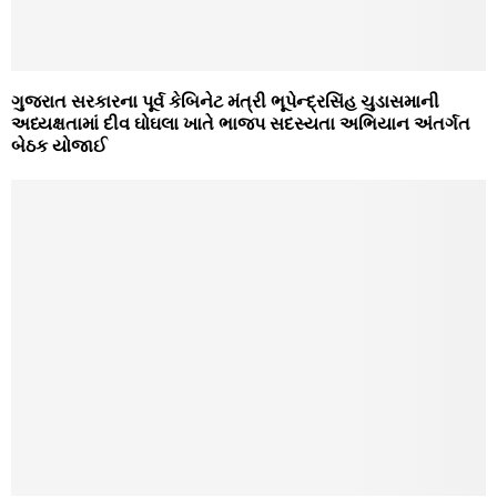
ગુજરાત સરકારના પૂર્વ કેબિનેટ મંત્રી ભૂપેન્‍દ્રસિંહ ચુડાસમાની
અધ્‍યક્ષતામાં દીવ ઘોઘલા ખાતે ભાજપ સદસ્‍યતા અભિયાન અંતર્ગત
બેઠક યોજાઈ