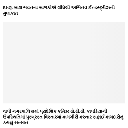
દમણ બાલ ભવનના બાળકોએ લીધેલી અભિનવ ઈન્‍ડસ્‍ટ્રીઝની
મુલાકાત
વાપી નગરપાલિકામાં પ્રાદેશિક કમિશ્નર ડો.ડી.ડી. કાપડિયાની
ઉપસ્‍થિતિમાં પુરગ્રસ્‍ત વિસ્‍તારમાં કામગીરી કરનાર સફાઈ કામદારોનું
કરાયું સન્‍માન