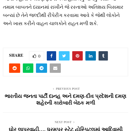
તમામ બાબતને ધ્યાનમાં રાખીને જે રસ્તાઓ અતિશય બિસમાર
બન્યાં છે તેને જલ્દીથી રીપેરીંગ કરવામા આવે કે જેથી લોકોને
અને ખાસ કરીને વાહન ચાલકોને રાહત મળી શકે.
SHARE
0
PREVIOUS POST
ભારતીય જનતા પાર્ટી દાનહ અને દમણ-દીવ પ્રદેશની દમણ
શહેરની કારોબારી બેઠક મળી
NEXT POST
ઘોર લાપરવાહી…. ધરમપુર સ્ટેટ હોસ્પિટલમાં આદિવાસી