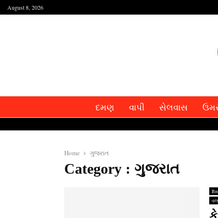
August 8, 2026
દમણ
વાપી
સેલવાસ
ઉમ
Home
ગુજરાત
Category : ગુજરાત
Br
વલ
ક