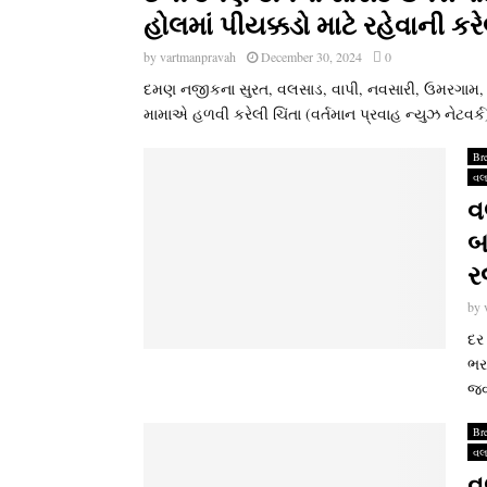
હોલમાં પીયક્કડો માટે રહેવાની કરેલ
by
vartmanpravah
December 30, 2024
0
દમણ નજીકના સુરત, વલસાડ, વાપી, નવસારી, ઉમરગામ, દ
મામાએ હળવી કરેલી ચિંતા (વર્તમાન પ્રવાહ ન્‍યુઝ નેટવર્ક
Br
વલ
વ
બ
ર
by
દર 
ભર
જવ
Br
વલ
વ