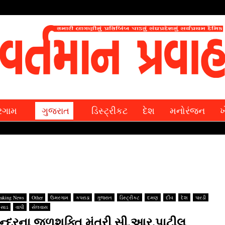
રગામ
ગુજરાત
ડિસ્ટ્રીકટ
દેશ
મનોરંજન
ખ
eaking News
Other
ઉમરગામ
કપરાડા
ગુજરાત
ડિસ્ટ્રીકટ
દમણ
દીવ
દેશ
પારડી
સાડ
વાપી
સેલવાસ
ેન્‍દ્રના જળશક્‍તિ મંત્રી સી.આર.પાટીલ