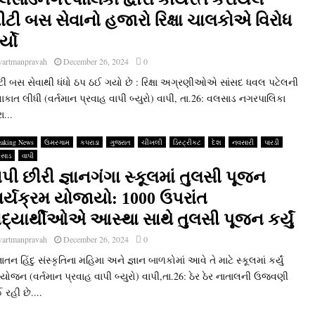
ીટી બસ સેવાનો હજારો રિક્ષા ચાલકોએ વિરોધ
્યો
vartmanpravah
December 26, 2024
0
ટી બસ સેવાથી ધંધો ઠપ ઠઈ ગયો છે : રિક્ષા અગ્રણીઓએ સાંસદ ધવલ પટેલની
ાકાત લીધી (વર્તમાન પ્રવાહ વાપી બ્‍યુરો) વાપી, તા.26: વલસાડ નગરપાલિકા
રા...
eaking News
ઉમરગામ
કપરાડા
ગુજરાત
ચીખલી
ડિસ્ટ્રીકટ
દેશ
નવસારી
પારડી
સાડ
વાપી
ાપી છીરી જ્ઞાનગંગા સ્‍કૂલમાં તુલસી પૂજન
ાર્યક્રમ યોજાયો: 1000 ઉપરાંત
િદ્યાર્થીઓએ આસ્‍થા સાથે તુલસી પૂજન કર્યું
vartmanpravah
December 26, 2024
0
તન હિંદુ સંસ્‍કૃતિના મહિમા અને જ્ઞાન બાળકોમાં આવે તે માટે સ્‍કૂલમાં કર્યું
ોજન (વર્તમાન પ્રવાહ વાપી બ્‍યુરો) વાપી,તા.26: ઠેર ઠેર નાતાલની ઉજવણી
રહી છે....