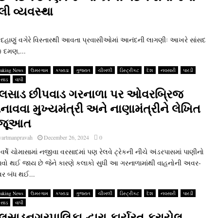
ી વ્‍યવસ્‍થા
હાણું વગેરે વિસ્‍તારથી આવતા પ્રવાસીઓમાં આનંદની લાગણીઃ આખરે સાંસદ
) દમણ,...
eaking News
ઉમરગામ
કપરાડા
ગુજરાત
ચીખલી
ડિસ્ટ્રીકટ
દેશ
નવસારી
પારડી
સાડ
વાપી
લસાડ છીપવાડ ગરનાળા પર ઓવરબ્રિજ
નાવવા મુખ્‍યમંત્રી અને નાણામંત્રીને લેખિત
જૂઆત
vartmanpravah
December 26, 2024
0
વર્ષે ચોમાસામાં નજીવા વરસાદમાં પણ રેલવે ટ્રેકની નીચે અંડરપાસમાં પાણીનો
ાવો થઈ જાય છે જેને કારણે કલાકો સુધી આ ગરનાળામાંથી વાહનોની અવર-
ર બંધ થઈ...
eaking News
ઉમરગામ
કપરાડા
ગુજરાત
ચીખલી
ડિસ્ટ્રીકટ
દેશ
નવસારી
પારડી
સાડ
વાપી
લસાડનગરપાલિકા દ્વારા કાર્યરત કરાયેલ