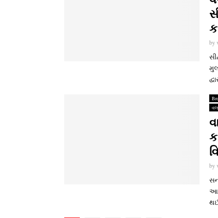
સ
કર
by
સી
મુલ
દ્વા
Br
વલ
વ
ક
વ
by
સના
આય
થઈ 