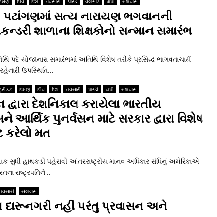
દમણ
દીવ
દેશ
નવસારી
પારડી
વલસાડ
વાપી
સેલવાસ
 પટાંગણમાં સત્‍ય નારાયણ ભગવાનની
્‍ડરી શાળાના શિક્ષકોનો સન્‍માન સમારંભ
 અતિથિ પદે યોજાનારા સમારંભમાં અતિથિ વિશેષ તરીકે પ્રસિદ્ધ ભાગવતાચાર્ય
ેનારી ઉપસ્‍થિતિ...
્ટ્રીકટ
દમણ
દીવ
દેશ
નવસારી
પારડી
વાપી
સેલવાસ
કા દ્વારા દેશનિકાલ કરાયેલા ભારતીય
આર્થિક પુનર્વસન માટે સરકાર દ્વારા વિશેષ
 કરેલો મત
લાક સુધી હાથકડી પહેરાવી આંતરરાષ્‍ટ્રીય માનવ અધિકાર સંધિનું અમેરિકાએ
ા રાષ્‍ટ્રપતિને...
નવસારી
સેલવાસ
 દારૂનગરી નહીં પરંતુ પ્રવાસન અને