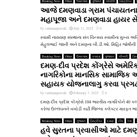
Breaking News
Other
ઉમરગામ
ગુજરાત
ચીખલી
ડિસ્ટ્રીકટ
આજે દમણવાડા ગ્રામ પંચાયતના
મહાપૂજા અને દમણવાડા હાયર સેકન
by
vartmanpravah
July 11, 2025
0
સ્‍વામી નારાયણ સંસ્‍થાના સંત ચિન્‍મય સ્‍વામીના મુખ્‍ય
મેહુલભાઈ જાની અને દમણના બી.ડી.ઓ. મિહિર જોષીની રહ
Breaking News
Other
ઉમરગામ
કપરાડા
ગુજરાત
ચીખલી
ડિસ
દમણ-દીવ પ્રદેશ કોંગ્રેસે અમેરિ
નાગરિકોના માનસિક સામાજિક અને 
સહાયક યોજનાલાગુ કરવા પ્રગટ
by
vartmanpravah
February 7, 2025
0
દમણ-દીવ પ્રદેશ કોંગ્રેસે 104 ભારતીય નાગરિકોને 40 ક
કરેલા ઉલ્લંઘનને વખોડી કાઢી જિલ્લા કલેક્‍ટર મારફત ભારતન
Breaking News
Other
ગુજરાત
ડિસ્ટ્રીકટ
દમણ
દીવ
દેશ
હવે સુરતના પ્રવાસીઓ માટે દમણ