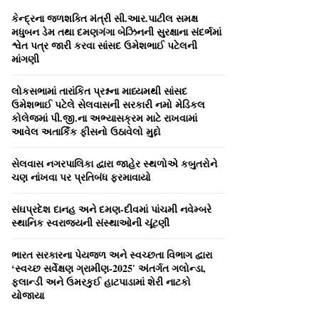
A
o
કેન્‍દ્રના જળશક્‍તિ મંત્રી સી.આર.પાટીલ સમક્ષ
r
R
મધુબન ડેમ તથા દમણગંગા બેઝિનની સુરક્ષાના સંદર્ભમાં
:
શ્વેત પત્ર જારી કરવા સાંસદ ઉમેશભાઈ પટેલની
C
માંગણી
H
લોકસભામાં તારાંકિત પ્રશ્નના માધ્‍યમથી સાંસદ
ઉમેશભાઈ પટેલે સેલવાસની સરકારી નમો મેડિકલ
કોલેજમાં પી.જી.ના અભ્‍યાસક્રમ માટે રાખવામાં
આવેલ અતાર્કિક ફીસનો ઉઠાવેલો મુદ્દો
સેલવાસ નગરપાલિકા દ્વારા જાહેર સ્‍થળોએ કબુતરોને
ચણ નાંખવા પર પ્રતિબંધ ફરમાવાયો
સંઘપ્રદેશ દાનહ અને દમણ-દીવમાં પાંચમી નવેમ્‍બરે
સ્‍થાનિક સ્‍વરાજ્‍યની સંસ્‍થાઓની ચૂંટણી
ભારત સરકારના પેયજળ અને સ્‍વચ્‍છતા વિભાગ દ્વારા
‘સ્‍વચ્‍છ સર્વેક્ષણ ગ્રામીણ-2025′ અંતર્ગત ગલોન્‍ડા,
ફલાન્‍ડી અને ઉમરકુઈ હાટપાડામાં શેરી નાટકો
યોજાયા