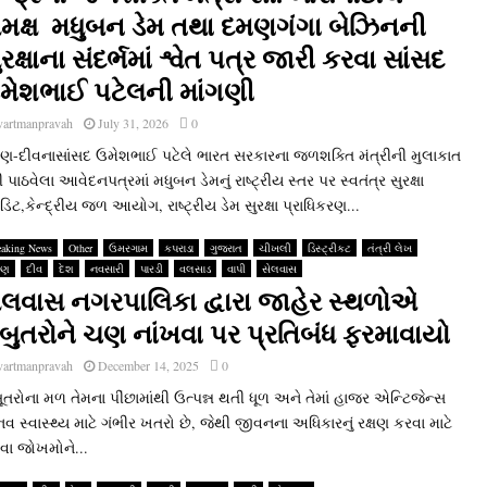
મક્ષ મધુબન ડેમ તથા દમણગંગા બેઝિનની
ુરક્ષાના સંદર્ભમાં શ્વેત પત્ર જારી કરવા સાંસદ
મેશભાઈ પટેલની માંગણી
vartmanpravah
July 31, 2026
0
ણ-દીવનાસાંસદ ઉમેશભાઈ પટેલે ભારત સરકારના જળશક્‍તિ મંત્રીની મુલાકાત
 પાઠવેલા આવેદનપત્રમાં મધુબન ડેમનું રાષ્‍ટ્રીય સ્‍તર પર સ્‍વતંત્ર સુરક્ષા
ટ,કેન્‍દ્રીય જળ આયોગ, રાષ્‍ટ્રીય ડેમ સુરક્ષા પ્રાધિકરણ...
eaking News
Other
ઉમરગામ
કપરાડા
ગુજરાત
ચીખલી
ડિસ્ટ્રીકટ
તંત્રી લેખ
મણ
દીવ
દેશ
નવસારી
પારડી
વલસાડ
વાપી
સેલવાસ
ેલવાસ નગરપાલિકા દ્વારા જાહેર સ્‍થળોએ
બુતરોને ચણ નાંખવા પર પ્રતિબંધ ફરમાવાયો
vartmanpravah
December 14, 2025
0
તરોના મળ તેમના પીંછામાંથી ઉત્‍પન્ન થતી ધૂળ અને તેમાં હાજર એન્‍ટિજેન્‍સ
વ સ્‍વાસ્‍થ્‍ય માટે ગંભીર ખતરો છે, જેથી જીવનના અધિકારનું રક્ષણ કરવા માટે
ા જોખમોને...