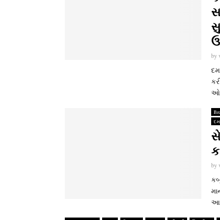
સ
સ
ઉ
by
દમ
કરી
ઓડિ
Br
દ
સ
ક
by
કબૂ
માન
આવ