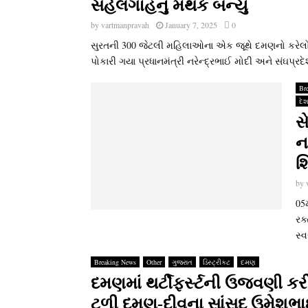
સહેલગાહનું મથક બન્‍યું
by
vartmanpravah
January 7, 2025
0
સુરતની 300 જેટલી મહિલાઓના એક જૂથે દમણનો કરેલો 
પોકારી ગયા પ્રધાનમંત્રી નરેન્‍દ્રભાઈ મોદી અને સંઘપ્રદ
Br
દે
સ
નર
શ
by
05
રક્
સ્‍
Breaking News
Other
ગુજરાત
ડિસ્ટ્રીકટ
દમણ
દમણમાં થર્ટીફર્સ્‍ટની ઉજવણી કર
ટળી દમણ-દીવના સાંસદ ઉમેશભા