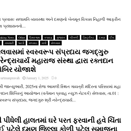
પ્રવાસઃ સલામતિ વ્‍યવસ્‍થા અને દમણનો બેનમૂન વિકાસ નિહાળી આફરીન
ેશ પ્રશાસનનો...
eaking News
Other
ઉમરગામ
કપરાડા
ગુજરાત
ચીખલી
ડિસ્ટ્રીકટ
દમણ
દીવ
શ
નવસારી
પારડી
વલસાડ
વાપી
સેલવાસ
ેલવાસમાં સ્‍વસ્‍વરૂપ સંપ્રદાય જગદ્‌ગુરુ
ેન્‍દ્રાચાર્ય મહારાજ સંસ્‍થા દ્વારા રક્‍તદાન
િબિર યોજાશે
vartmanpravah
January 1, 2025
0
મી જાન્‍યુઆરી, 2025ના રોજ આમલી સ્‍થિત ગાયત્રી મંદિરના પરિસરમાં મહા
‍તદાન શિબિરનું આયોજન (વર્તમાન પ્રવાહ ન્‍યુઝ નેટવર્ક) સેલવાસ, તા.01 :
વસ્‍વરૂપ સંપ્રદાય, જગદગુરુ શ્રી નરેન્‍દ્રાચાર્ય...
ી પીધેલી હાલતમાં ઘરે પરત ફરવાની હવે ચિંતા
ઈ પટેલે દમણ જિલ્લા કોળી પટેલ સમાજના