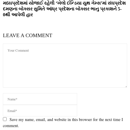
મધ્‍યપ્રદેશમાં યોજાઈ રહેલી ‘ખેલો ઈન્‍ડિયા યુથ ગેમ્‍સ’માં સંઘપ્રદેશ
દમણના બોક્‍સર સુમિતે આંધ્ર પ્રદેશના બોક્‍સર ભાનુ પ્રકાશને 5-
0થી આપેલી હાર
LEAVE A COMMENT
Save my name, email, and website in this browser for the next time I
comment.