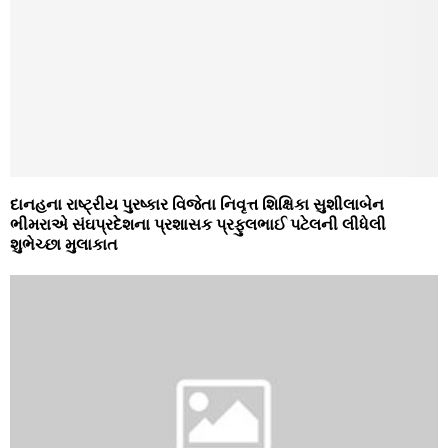
દાનહના રાષ્‍ટ્રીય પુરષ્‍કાર વિજેતા નિવૃત્ત શિક્ષિકા સુશીલાબેન
ભીમરાએ સંઘપ્રદેશના પ્રશાસક પ્રફુલભાઈ પટેલની લીધેલી
શુભેચ્‍છા મુલાકાત