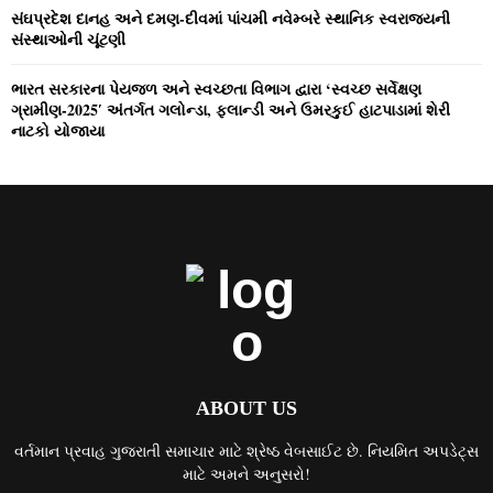
સંઘપ્રદેશ દાનહ અને દમણ-દીવમાં પાંચમી નવેમ્‍બરે સ્‍થાનિક સ્‍વરાજ્‍યની
સંસ્‍થાઓની ચૂંટણી
ભારત સરકારના પેયજળ અને સ્‍વચ્‍છતા વિભાગ દ્વારા ‘સ્‍વચ્‍છ સર્વેક્ષણ
ગ્રામીણ-2025′ અંતર્ગત ગલોન્‍ડા, ફલાન્‍ડી અને ઉમરકુઈ હાટપાડામાં શેરી
નાટકો યોજાયા
ABOUT US
વર્તમાન પ્રવાહ ગુજરાતી સમાચાર માટે શ્રેષ્ઠ વેબસાઈટ છે. નિયમિત અપડેટ્સ
માટે અમને અનુસરો!