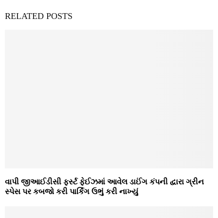
RELATED POSTS
વાપી જીઆઈડીસી ફર્સ્‍ટ ફેઈઝમાં આવેલ ડાઈંગ કંપની દ્વારા ગ્રીન
સ્‍પેસ પર કબજો કરી પાર્કિંગ ઉભું કરી નાખ્‍યું