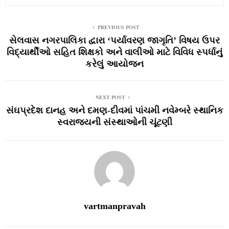
PREVIOUS POST
સેલવાસ નગરપાલિકા દ્વારા ‘પર્યાવરણ જાગૃતિ’ વિષય ઉપર
વિદ્યાર્થીઓ સહિત શિક્ષકો અને વાલીઓ માટે વિવિધ સ્‍પર્ધાનું
કરેલું આયોજન
NEXT POST
સંઘપ્રદેશ દાનહ અને દમણ-દીવમાં પાંચમી નવેમ્‍બરે સ્‍થાનિક
સ્‍વરાજ્‍યની સંસ્‍થાઓની ચૂંટણી
vartmanpravah