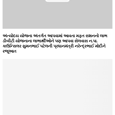
અંત્‍યોદય યોજના અંતર્ગત આપવામાં આવતા મફત રાશનનો લાભ
ડીબીટી યોજનાના લાભાર્થીઓને પણ આપવા સેલવાસ ન.પા.
કાઉન્‍સિલર સુમનભાઈ પટેલની પ્રધાનમંત્રી નરેન્‍દ્રભાઈ મોદીને
રજૂઆત