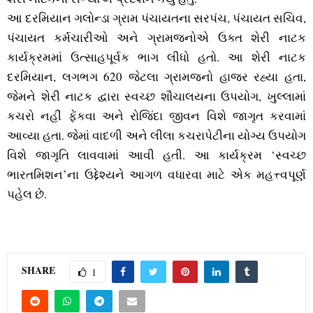
આ દરમિયાન ગલોન્‍ડા ગ્રામ પંચાયતના સરપંચ, પંચાયત સચિવ,
પંચાયત કર્મચારીઓ અને ગ્રામજનોએ ઉક્‍ત શેરી નાટક
કાર્યક્રમમાં ઉત્‍સાહપૂર્વક ભાગ લીધો હતો. આ શેરી નાટક
દરમિયાન, લગભગ 620 જેટલા ગ્રામજનો હાજર રહ્યા હતા,
જેમને શેરી નાટક દ્વારા સ્‍વચ્‍છ શૌચાલયના ઉપયોગ, ખુલ્લામાં
કચરો નહીં ફેંકવા અને રોજિંદા જીવન વિશે જાગૃત કરવામાં
આવ્‍યા હતા. જેમાં વાદળી અને લીલા કચરાપેટીના યોગ્‍ય ઉપયોગ
વિશે જાગૃતિ લાવવામાં આવી હતી. આ કાર્યક્રમ ‘સ્‍વચ્‍છ
ભારતમિશન’ના ઉદ્દેશ્‍યને આગળ વધારવા માટે એક મહત્ત્વપૂર્ણ
પહેલ છે.
SHARE
1