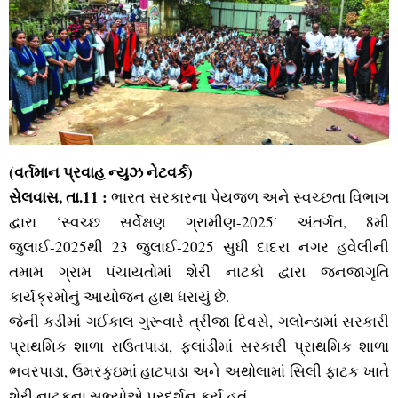
(વર્તમાન પ્રવાહ ન્‍યુઝ નેટવર્ક)
સેલવાસ, તા.11 :
ભારત સરકારના પેયજળ અને સ્‍વચ્‍છતા વિભાગ
દ્વારા ‘સ્‍વચ્‍છ સર્વેક્ષણ ગ્રામીણ-2025′ અંતર્ગત, 8મી
જુલાઈ-2025થી 23 જુલાઈ-2025 સુધી દાદરા નગર હવેલીની
તમામ ગ્રામ પંચાયતોમાં શેરી નાટકો દ્વારા જનજાગૃતિ
કાર્યક્રમોનું આયોજન હાથ ધરાયું છે.
જેની કડીમાં ગઈકાલ ગુરૂવારે ત્રીજા દિવસે, ગલોન્‍ડામાં સરકારી
પ્રાથમિક શાળા રાઉતપાડા, ફલાંડીમાં સરકારી પ્રાથમિક શાળા
ભવરપાડા, ઉમરકુઇમાં હાટપાડા અને અથોલામાં સિલી ફાટક ખાતે
શેરી નાટકના સભ્‍યોએ પ્રદર્શન કર્યું હતું.