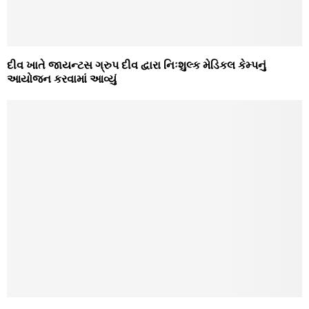
દીવ ખાતે જાયન્‍ટસ ગ્રુપ દીવ દ્વારા નિઃશુલ્‍ક મેડિકલ કેમ્‍પનું
આયોજન કરવામાં આવ્‍યું