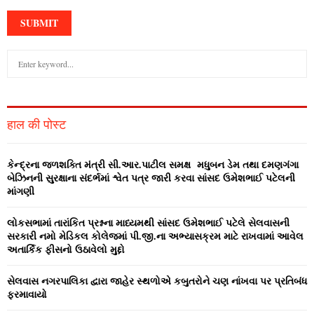
S
e
a
S
r
c
E
हाल की पोस्ट
h
f
A
o
કેન્‍દ્રના જળશક્‍તિ મંત્રી સી.આર.પાટીલ સમક્ષ મધુબન ડેમ તથા દમણગંગા
r
R
બેઝિનની સુરક્ષાના સંદર્ભમાં શ્વેત પત્ર જારી કરવા સાંસદ ઉમેશભાઈ પટેલની
:
માંગણી
C
લોકસભામાં તારાંકિત પ્રશ્નના માધ્‍યમથી સાંસદ ઉમેશભાઈ પટેલે સેલવાસની
H
સરકારી નમો મેડિકલ કોલેજમાં પી.જી.ના અભ્‍યાસક્રમ માટે રાખવામાં આવેલ
અતાર્કિક ફીસનો ઉઠાવેલો મુદ્દો
સેલવાસ નગરપાલિકા દ્વારા જાહેર સ્‍થળોએ કબુતરોને ચણ નાંખવા પર પ્રતિબંધ
ફરમાવાયો