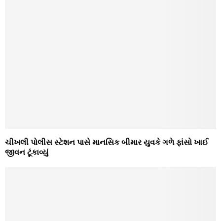
ચીખલી પોલીસ સ્‍ટેશન પાસે માનસિક બીમાર યુવકે ગળે ફાંસો ખાઈ
જીવન ટૂંકાવ્‍યું