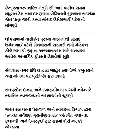
o
કેન્‍દ્રના જળશક્‍તિ મંત્રી સી.આર.પાટીલ સમક્ષ
r
R
મધુબન ડેમ તથા દમણગંગા બેઝિનની સુરક્ષાના સંદર્ભમાં
:
શ્વેત પત્ર જારી કરવા સાંસદ ઉમેશભાઈ પટેલની
C
માંગણી
H
લોકસભામાં તારાંકિત પ્રશ્નના માધ્‍યમથી સાંસદ
ઉમેશભાઈ પટેલે સેલવાસની સરકારી નમો મેડિકલ
કોલેજમાં પી.જી.ના અભ્‍યાસક્રમ માટે રાખવામાં
આવેલ અતાર્કિક ફીસનો ઉઠાવેલો મુદ્દો
સેલવાસ નગરપાલિકા દ્વારા જાહેર સ્‍થળોએ કબુતરોને
ચણ નાંખવા પર પ્રતિબંધ ફરમાવાયો
સંઘપ્રદેશ દાનહ અને દમણ-દીવમાં પાંચમી નવેમ્‍બરે
સ્‍થાનિક સ્‍વરાજ્‍યની સંસ્‍થાઓની ચૂંટણી
ભારત સરકારના પેયજળ અને સ્‍વચ્‍છતા વિભાગ દ્વારા
‘સ્‍વચ્‍છ સર્વેક્ષણ ગ્રામીણ-2025′ અંતર્ગત ગલોન્‍ડા,
ફલાન્‍ડી અને ઉમરકુઈ હાટપાડામાં શેરી નાટકો
યોજાયા