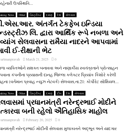
ેનારી ઉપસ્‍થિતિ...
eaking News
Other
ડિસ્ટ્રીકટ
દમણ
દેશ
સેલવાસ
ી.એસ.આર. અંતર્ગત ટેકફેબ ઇન્‍ડિયા
ન્‍ડસ્‍ટ્રીઝ લિ. દ્વારા આર્થિક રૂપે નબળા અને
િવ્‍યાંગ સેલવાસના રામૈયા નાદરને આપવામાં
વી ઈ-રીક્ષાની ભેટ
vartmanpravah
March 21, 2025
0
ા વ્‍યક્‍તિઓને સશક્‍ત બનાવવા અને નાણાકીય સ્‍વતંત્રતાને પ્રોત્‍સાહન
વાના કંપનીના પ્રયાસની દાનહ જિલ્લા કલેક્‍ટર પ્રિયાંક કિશોરે કરેલી
હના (વર્તમાન પ્રવાહ ન્‍યુઝ નેટવર્ક) સેલવાસ,તા.21: કોર્પોરેટ સોશિયલ...
eaking News
Other
ડિસ્ટ્રીકટ
દમણ
દીવ
દેશ
સેલવાસ
ેલવાસમાં પ્રધાનમંત્રી નરેન્‍દ્રભાઈ મોદીને
ત્‍કારવા બની રહેલો ઐતિહાસિક માહોલ
vartmanpravah
February 20, 2025
0
ધાનમંત્રી નરેન્‍દ્રભાઈ મોદીની સેલવાસ મુલાકાતને અદ્‌ભૂત અને યાદગાર