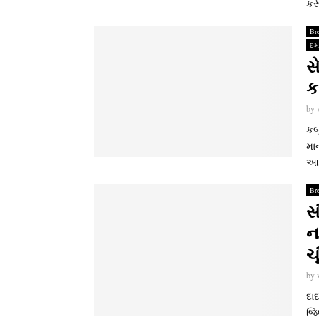
કરે
Br
દ
સ
ક
by
કબૂ
માન
આવ
Br
સ
ન
ચ
by
દા
જિ