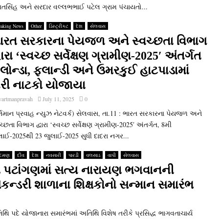
તસિંહ અને સરદાર વલ્લભભાઈ પટેલ ગ્રામ પંચાયતો...
eaking News
Other
ડિસ્ટ્રીકટ
દેશ
સેલવાસ
ારત સરકારના પેયજળ અને સ્‍વચ્‍છતા વિભાગ
વારા ‘સ્‍વચ્‍છ સર્વેક્ષણ ગ્રામીણ-2025′ અંતર્ગત
લોન્‍ડા, ફલાન્‍ડી અને ઉમરકુઈ હાટપાડામાં
ેરી નાટકો યોજાયા
vartmanpravah
July 11, 2025
0
્તમાન પ્રવાહ ન્‍યુઝ નેટવર્ક) સેલવાસ, તા.11 : ભારત સરકારના પેયજળ અને
વચ્‍છતા વિભાગ દ્વારા ‘સ્‍વચ્‍છ સર્વેક્ષણ ગ્રામીણ-2025′ અંતર્ગત, 8મી
લાઈ-2025થી 23 જુલાઈ-2025 સુધી દાદરા નગર...
દમણ
દીવ
દેશ
નવસારી
પારડી
વલસાડ
વાપી
સેલવાસ
 પટાંગણમાં સત્‍ય નારાયણ ભગવાનની
્‍ડરી શાળાના શિક્ષકોનો સન્‍માન સમારંભ
 અતિથિ પદે યોજાનારા સમારંભમાં અતિથિ વિશેષ તરીકે પ્રસિદ્ધ ભાગવતાચાર્ય