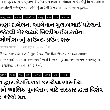
ાવવા પ્રશાસક પ્રફુલભાઈ પટેલે પ્રદેશના આગેવાનો સાથે કરેલું વિચાર-મંથન
ધાનમંત્રી નરેન્‍દ્રભાઈ મોદીનું માર્ચની 3 તારીખ પછીના સપ્તાહમાં...
eaking News
Other
ડિસ્ટ્રીકટ
દમણ
દીવ
દેશ
સેલવાસ
મણઃ દાભેલના આગેવાન ગુલાબભાઈ પટેલની
 જેટલી ગેરકાયદે બિલ્‍ડીંગ/ઈમારતોના
િમોલીશનનું કાઉન્‍ટ-ડાઉન શરૂ
vartmanpravah
February 17, 2025
0
દિવસ બાદ ગમે તે ક્ષણે બુલડોઝર બિલ્‍ડીંગો ઉપર ત્રાટકવા સજ્જ
ેઃગેરકાયદે બાંધકામ કરનારાઓ સામે જિલ્લા પ્રશાસનની સખત કાર્યવાહીનો
ેત ધર્મિશા પાર્કના 44 ફલેટ અને...
્ટ્રીકટ
દમણ
દીવ
દેશ
નવસારી
પારડી
વાપી
સેલવાસ
કા દ્વારા દેશનિકાલ કરાયેલા ભારતીય
આર્થિક પુનર્વસન માટે સરકાર દ્વારા વિશેષ
 કરેલો મત