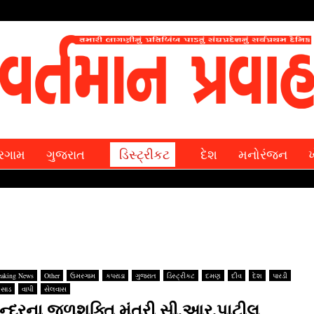
રગામ
ગુજરાત
ડિસ્ટ્રીકટ
દેશ
મનોરંજન
eaking News
Other
ઉમરગામ
કપરાડા
ગુજરાત
ડિસ્ટ્રીકટ
દમણ
દીવ
દેશ
પારડી
સાડ
વાપી
સેલવાસ
ેન્‍દ્રના જળશક્‍તિ મંત્રી સી.આર.પાટીલ