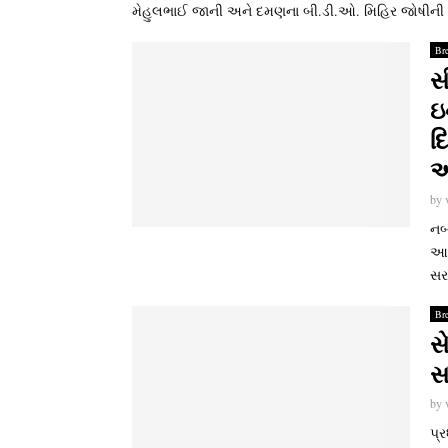
મેહુલભાઈ જાની અને દમણના બી.ડી.ઓ. મિહિર જોષીની રહ
Br
સ
ઇ
દ
આ
by
નબળ
આપ
સરા
Br
સ
સ
by
પ્ર