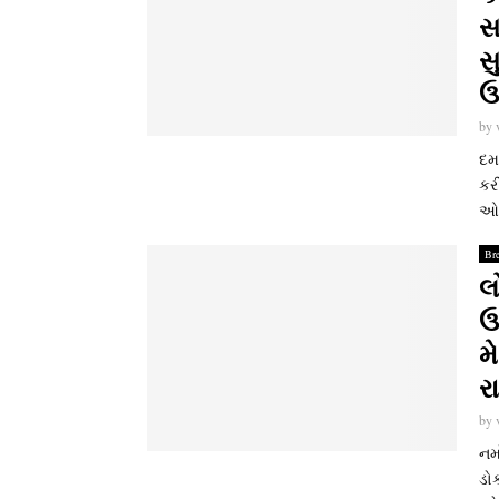
સ
સ
ઉ
by
દમ
કરી
ઓડિ
Br
લ
ઉ
મ
ર
by
નમો
ડો