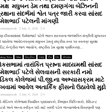
મક્ષ મધુબન ડેમ તથા દમણગંગા બેઝિનની
ુરક્ષાના સંદર્ભમાં શ્વેત પત્ર જારી કરવા સાંસદ
મેશભાઈ પટેલની માંગણી
vartmanpravah
July 31, 2026
0
ણ-દીવનાસાંસદ ઉમેશભાઈ પટેલે ભારત સરકારના જળશક્‍તિ મંત્રીની મુલાકાત
 પાઠવેલા આવેદનપત્રમાં મધુબન ડેમનું રાષ્‍ટ્રીય સ્‍તર પર સ્‍વતંત્ર સુરક્ષા
ટ,કેન્‍દ્રીય જળ આયોગ, રાષ્‍ટ્રીય ડેમ સુરક્ષા પ્રાધિકરણ...
eaking News
Other
ડિસ્ટ્રીકટ
દમણ
દીવ
દેશ
સેલવાસ
ોકસભામાં તારાંકિત પ્રશ્નના માધ્‍યમથી સાંસદ
મેશભાઈ પટેલે સેલવાસની સરકારી નમો
ેડિકલ કોલેજમાં પી.જી.ના અભ્‍યાસક્રમ માટે
ાખવામાં આવેલ અતાર્કિક ફીસનો ઉઠાવેલો મુદ્દો
vartmanpravah
July 31, 2026
0
 મેડિકલ કોલેજમાં નિયમિત પ્રાધ્‍યાપકો, નિષ્‍ણાત ચિકિત્‍સકો, રેસિડન્‍ટ
ક્‍ટરો અને અન્‍ય સ્‍વીકૃત પદો માટે ખાલી પડેલ જગ્‍યાઓના વિવરણની પણ