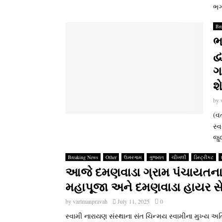
ભગ
Br
ભ
દ્
ગ
શ
by
(વર
સ્‍
જુ
Breaking News
Other
ઉમરગામ
ગુજરાત
ચીખલી
ડિસ્ટ્રીકટ
આજે દમણવાડા ગ્રામ પંચાયતના
મહાપૂજા અને દમણવાડા હાયર સેકન
by
vartmanpravah
July 11, 2025
0
સ્‍વામી નારાયણ સંસ્‍થાના સંત ચિન્‍મય સ્‍વામીના મુખ્‍ય