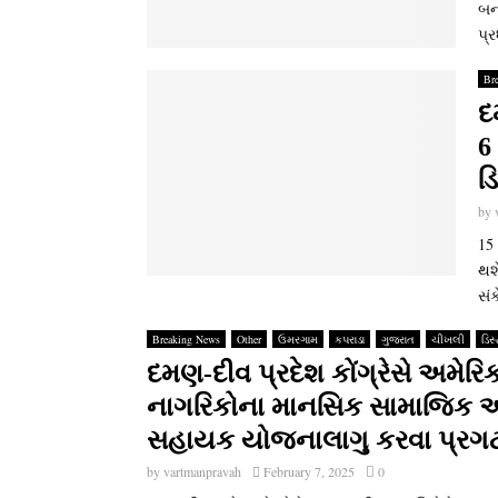
બન
પ્ર
Br
દ
6
ડ
by
15 
થશ
સંક
Breaking News
Other
ઉમરગામ
કપરાડા
ગુજરાત
ચીખલી
ડિસ
દમણ-દીવ પ્રદેશ કોંગ્રેસે અમેરિ
નાગરિકોના માનસિક સામાજિક અને 
સહાયક યોજનાલાગુ કરવા પ્રગટ
by
vartmanpravah
February 7, 2025
0