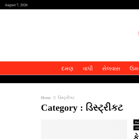
August 7, 2026
દમણ
વાપી
સેલવાસ
ઉમ
Home
ડિસ્ટ્રીકટ
Category : ડિસ્ટ્રીકટ
Br
વલ
ક