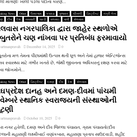
લી માંગણીઃ ખાલી પડેલા પદોના કારણે...
eaking News
Other
ઉમરગામ
કપરાડા
ગુજરાત
ચીખલી
ડિસ્ટ્રીકટ
તંત્રી લેખ
મણ
દીવ
દેશ
નવસારી
પારડી
વલસાડ
વાપી
સેલવાસ
ેલવાસ નગરપાલિકા દ્વારા જાહેર સ્‍થળોએ
બુતરોને ચણ નાંખવા પર પ્રતિબંધ ફરમાવાયો
vartmanpravah
December 14, 2025
0
તરોના મળ તેમના પીંછામાંથી ઉત્‍પન્ન થતી ધૂળ અને તેમાં હાજર એન્‍ટિજેન્‍સ
વ સ્‍વાસ્‍થ્‍ય માટે ગંભીર ખતરો છે, જેથી જીવનના અધિકારનું રક્ષણ કરવા માટે
ા જોખમોને...
eaking News
Other
ડિસ્ટ્રીકટ
દમણ
દીવ
દેશ
સેલવાસ
ંઘપ્રદેશ દાનહ અને દમણ-દીવમાં પાંચમી
વેમ્‍બરે સ્‍થાનિક સ્‍વરાજ્‍યની સંસ્‍થાઓની
ૂંટણી
vartmanpravah
October 10, 2025
0
દરા નગર હવેલી, દમણ અને દીવ જિલ્લા પંચાયત, ગ્રામ પંચાયતો(દીવ
લ્લાની મહારાણી લક્ષ્મીબાઈ વણાંકબારા, મહારાણા પ્રતાપ સાઉદવાડી, શહીદ