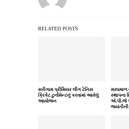
RELATED POSTS
સરીગામ પ્રીમિયર લીગ ટેનિસ
મરઘમાળ ગ
ક્રિકેટ ટુર્નામેન્‍ટનું કરવામાં આવેલું
સ્‍થાપના
આયોજન
એ.પી.જે 
જયંતીની