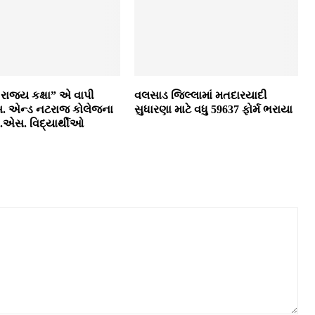
રાજ્‍ય કક્ષા” એ વાપી
વલસાડ જિલ્લામાં મતદારયાદી
. એન્‍ડ નટરાજ કોલેજના
સુધારણા માટે વધુ 59637 ફોર્મ ભરાયા
સ. વિદ્યાર્થીઓ