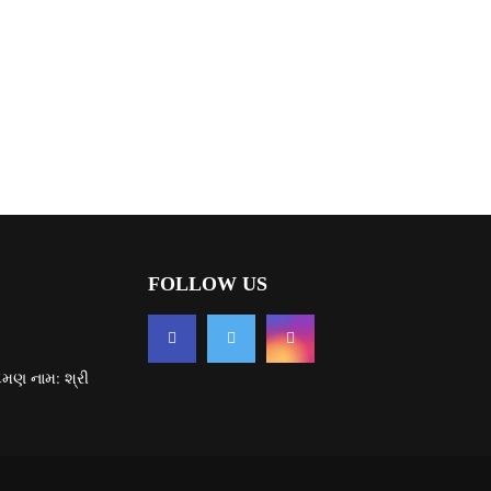
FOLLOW US
દમણ નામ: શ્રી