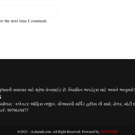
or the next time I comment.
ગુજરાતી સમાચાર માટે શ્રેષ્ઠ વેબસાઈટ છે. નિયમિત અપડેટ્સ માટે અમને અનુસરો!
S
ાર્યાલય : કલેકટર ઓફિસ નજીક, વીઆયપી સર્કિટ હાઉસ ની સામે, ઢોલર, મોટી 
પર્ક: 9979619477
@2021 - Asliazadi.com. All Right Reserved. Powered by:
SOFTWEB