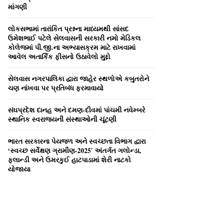
C
માંગણી
H
લોકસભામાં તારાંકિત પ્રશ્નના માધ્‍યમથી સાંસદ
ઉમેશભાઈ પટેલે સેલવાસની સરકારી નમો મેડિકલ
કોલેજમાં પી.જી.ના અભ્‍યાસક્રમ માટે રાખવામાં
આવેલ અતાર્કિક ફીસનો ઉઠાવેલો મુદ્દો
સેલવાસ નગરપાલિકા દ્વારા જાહેર સ્‍થળોએ કબુતરોને
ચણ નાંખવા પર પ્રતિબંધ ફરમાવાયો
સંઘપ્રદેશ દાનહ અને દમણ-દીવમાં પાંચમી નવેમ્‍બરે
સ્‍થાનિક સ્‍વરાજ્‍યની સંસ્‍થાઓની ચૂંટણી
ભારત સરકારના પેયજળ અને સ્‍વચ્‍છતા વિભાગ દ્વારા
‘સ્‍વચ્‍છ સર્વેક્ષણ ગ્રામીણ-2025′ અંતર્ગત ગલોન્‍ડા,
ફલાન્‍ડી અને ઉમરકુઈ હાટપાડામાં શેરી નાટકો
યોજાયા