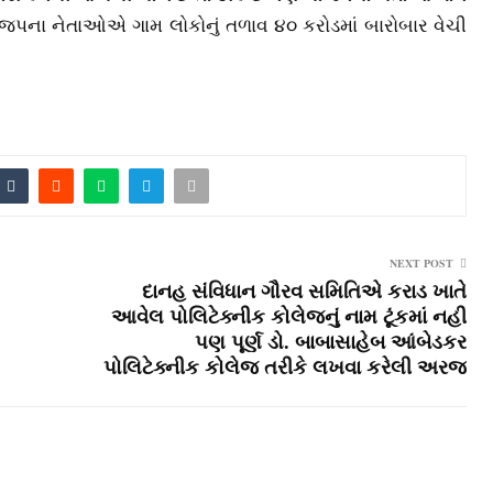
ાજપના નેતાઓએ ગામ લોકોનું તળાવ ૪૦ કરોડમાં બારોબાર વેચી
NEXT POST
દાનહ સંવિધાન ગૌરવ સમિતિએ કરાડ ખાતે
આવેલ પોલિટેક્‍નીક કોલેજનું નામ ટૂંકમાં નહી
પણ પૂર્ણ ડો. બાબાસાહેબ આંબેડકર
પોલિટેક્‍નીક કોલેજ તરીકે લખવા કરેલી અરજ