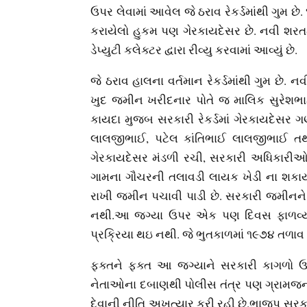
ઉપર લેવામાં આવેલ જે ઠરાવ રેકર્ડમાંથી ગુમ છે
કરાયેલો હુકમ પણ ગેરકાયદેસર છે. નવી શરતમ
ડેપ્યુટી કલેક્ટર દ્વારા રીવ્યુ કરવામાં આવ્યું છે.
જે ઠરાવ હાલના વર્તમાન રેકર્ડમાંથી ગુમ છે
ખુદ જમીન ખરીદનાર પોતે જ માલિક સુરેશભાઈ
કાયદા મુજબ સરકારી રેકર્ડમાં ગેરકાયદેસર 
લાલજીભાઈ, પટેલ કાંતિભાઈ લાલજીભાઈ તથા 
ગેરકાયદેસર મંડળી રચી, સરકારી અધિકારીઓ 
ગામના ગૌચરની તલાવડી લાયક ખેડી ના શકાય
રાખી જમીન પચાવી પાડી છે. સરકારી જમીનને વ
નથી.આ જગ્યા ઉપર એક પણ દિવસ ફાળવ્યા 
પ્રક્રિયા થઇ નથી. જે ભુતકાળમાં ૧૯૭૪ તળાવ હ
ફક્તને ફક્ત આ જગ્યાને સરકારી કાગળો 
નેતાઓના દબાણથી પોલીસ તંત્ર પણ ગ્રામજન
દેવાની નીતિ અખત્યાર કરી રહી છે.ભાજપ સરક