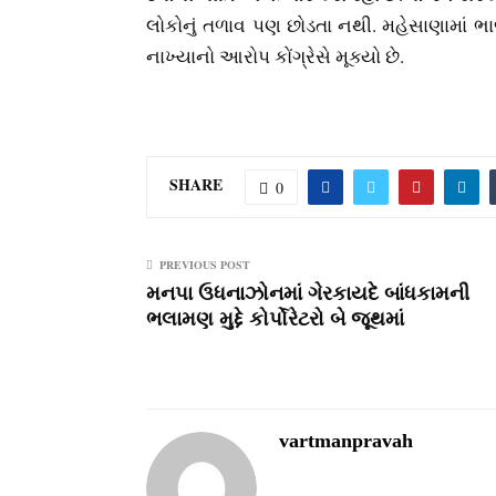
લોકોનું તળાવ પણ છોડતા નથી. મહેસાણામાં ભ
નાખ્યાનો આરોપ કોંગ્રેસે મૂક્યો છે.
SHARE
0
PREVIOUS POST
મનપા ઉધનાઝોનમાં ગેરકાયદે બાંધકામની
ભલામણ મુદ્દે કોર્પોરેટરો બે જૂથમાં
vartmanpravah