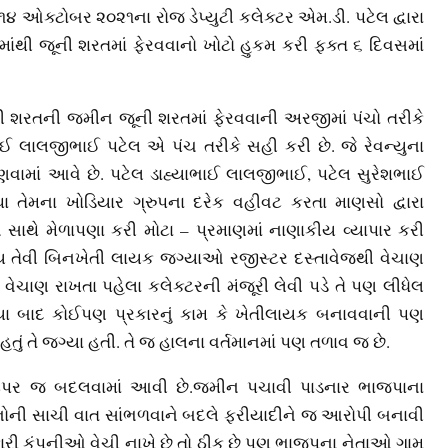
. ૧૪ ઓક્ટોબર ૨૦૨૧ના રોજ ડેપ્યુટી કલેક્ટર એમ.ડી. પટેલ દ્વારા
ાંથી જૂની શરતમાં ફેરવવાનો ખોટો હુકમ કરી ફક્ત ૬ દિવસમાં
. નવી શરતની જમીન જૂની શરતમાં ફેરવવાની અરજીમાં પંચો તરીકે
 લાલજીભાઈ પટેલ એ પંચ તરીકે સહી કરી છે. જે રેવન્યુના
ગણવામાં આવે છે. પટેલ ડાહ્યાભાઈ લાલજીભાઈ, પટેલ સુરેશભાઈ
તેમના ખોડિયાર ગ્રુપના દરેક વહીવટ કરતા માણસો દ્વારા
સાથે મેળાપણા કરી મોટા – પ્રમાણમાં નાણાકીય વ્યાપાર કરી
 તેવી બિનખેતી લાયક જગ્યાઓ રજીસ્ટર દસ્તાવેજથી વેચાણ
ેચાણ રાખતા પહેલા કલેક્ટરની મંજૂરી લેવી પડે તે પણ લીધેલ
બાદ કોઈપણ પ્રકારનું કામ કે ખેતીલાયક બનાવવાની પણ
તું તે જગ્યા હતી. તે જ હાલના વર્તમાનમાં પણ તળાવ જ છે.
ઉપર જ બદલવામાં આવી છે.જમીન પચાવી પાડનાર ભાજપાના
ોની સાચી વાત સાંભળવાને બદલે ફરીયાદીને જ આરોપી બનાવી
ારી કંપનીઓ વેચી નાખે છે તો ઠીક છે પણ ભાજપના નેતાઓ ગામ