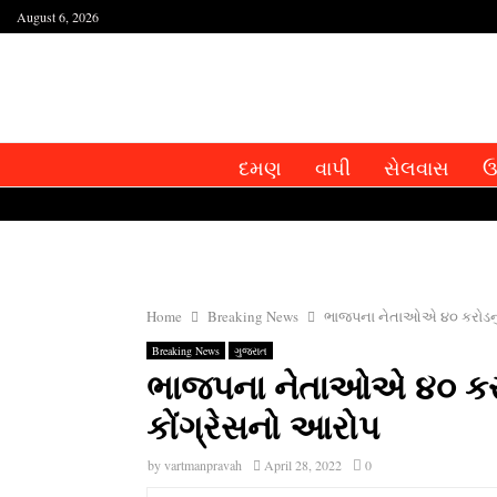
August 6, 2026
દમણ
વાપી
સેલવાસ
ઉ
Home
Breaking News
ભાજપના નેતાઓએ ૪૦ કરોડનું 
Breaking News
ગુજરાત
ભાજપના નેતાઓએ ૪૦ કરોડ
કોંગ્રેસનો આરોપ
by
vartmanpravah
April 28, 2022
0