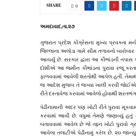
SHARE
0
અમદાવાદ,તા.૨૭
ગુજરાત પ્રદેશ કોંગ્રેસના મુખ્ય પ્રવક્તા 
જિલ્લાના અલોડા ગામે સીમ તળાવનો બારોબાર
આચર્યુ છે. સરકાર દ્વારા આ કૌભાંડની તપાસ 
દોશીએ આ જમીન કૌભાંડના પુરાવા રજૂ કરતા જણ
ફાળવવામાં આવેલી શરતોથી આપેલ હતી. તેમાથ
જ આદેશ મુજબ તે જગ્યા ખાલી કરવી જાેઈએ તે
રીતે દસ્તાવેજ કરવામાં આવેલો હોવાથી શરતભંગન
પેઢીનામાની અંદર પણ ખોટી રીતે પુરાવા મૂકવ
કરવામાં આવી છે. વધુમાં તેમણે જણાવ્યું હતુ
બતાવવામાં આવેલ છે જે તદ્દન ખોટો પુરાવો ગ
આવેલા તલાટીએ પેઢીનામું કરેલ છે. ૨૦ જાન્