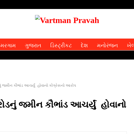
મરગામ
ગુજરાત
ડિસ્ટ્રીકટ
દેશ
મનોરંજન
ખે
જમીન કૌભાંડ આચર્યું હોવાનો કોંગ્રેસનો આરોપ
નું જમીન કૌભાંડ આચર્યું હોવાનો