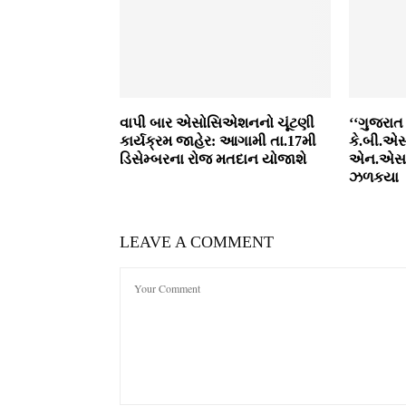
વાપી બાર એસોસિએશનનો ચૂંટણી
‘‘ગુજરાત 
કાર્યક્રમ જાહેર: આગામી તા.17મી
કે.બી.એસ
ડિસેમ્‍બરના રોજ મતદાન યોજાશે
એન.એસ.એ
ઝળકયા
LEAVE A COMMENT