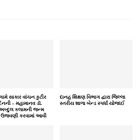
ામે સાકાર વાંચન કુટીર
દાનહ શિક્ષણ વિભાગ દ્વારા જિલ્લા
 દિનની – મહામાનવ ડૉ.
સ્‍તરીય શાળા બેન્‍ડ સ્‍પર્ધા યોજાઈ
અબ્‍દુલ કલામની જન્‍મ
 ઉજવણી કરવામાં આવી