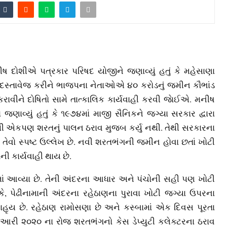
મનીષ દોશીએ પત્રકાર પરિષદ યોજીને જણાવ્યું હતું કે મહેસાણા
 દસ્તાવેજ કરીને ભાજપના નેતાઓએ ૪૦ કરોડનું જમીન કૌભાંડ
કરાવીને દોષિતો સામે તાત્કાલિક કાર્યવાહી કરવી જાેઈએ. મનીષ
ાવ્યું હતું કે ૧૯૭૪માં માજી સૈનિકને જગ્યા સરકાર દ્વારા
ી એકપણ શરતનું પાલન ઠરાવ મુજબ કર્યુ નથી. તેથી સરકારના
વો સ્પષ્ટ ઉલ્લેખ છે. નવી શરતભંગની જમીન હોવા છતાં ખોટી
ી કાર્યવાહી થાય છે.
ામાં આવ્યા છે. તેની અંદરના આધાર અને પંચોની સહી પણ ખોટી
ં કે, પેઢીનામાની અંદરના રહેઠાણના પુરાવા ખોટી જગ્યા ઉપરના
્રાહૃય છે. રહેઠાણ રામોસણા છે અને કસ્બામાં એક દિવસ પૂરતા
યુઆરી ૨૦૨૦ ના રોજ શરતભંગનો કેસ ડેપ્યુટી કલેક્ટરના ઠરાવ