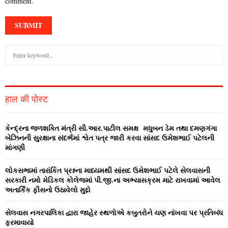
comment.
S
e
a
S
r
c
E
हाल की पोस्ट
h
f
A
o
કેન્‍દ્રના જળશક્‍તિ મંત્રી સી.આર.પાટીલ સમક્ષ મધુબન ડેમ તથા દમણગંગા
r
R
બેઝિનની સુરક્ષાના સંદર્ભમાં શ્વેત પત્ર જારી કરવા સાંસદ ઉમેશભાઈ પટેલની
:
માંગણી
C
લોકસભામાં તારાંકિત પ્રશ્નના માધ્‍યમથી સાંસદ ઉમેશભાઈ પટેલે સેલવાસની
H
સરકારી નમો મેડિકલ કોલેજમાં પી.જી.ના અભ્‍યાસક્રમ માટે રાખવામાં આવેલ
અતાર્કિક ફીસનો ઉઠાવેલો મુદ્દો
સેલવાસ નગરપાલિકા દ્વારા જાહેર સ્‍થળોએ કબુતરોને ચણ નાંખવા પર પ્રતિબંધ
ફરમાવાયો