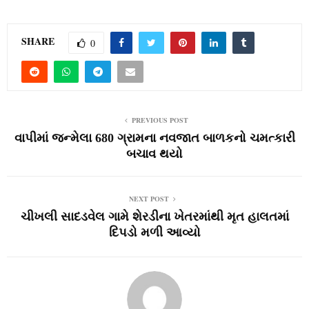
SHARE
0
PREVIOUS POST
વાપીમાં જન્‍મેલા 680 ગ્રામના નવજાત બાળકનો ચમત્‍કારી
બચાવ થયો
NEXT POST
ચીખલી સાદડવેલ ગામે શેરડીના ખેતરમાંથી મૃત હાલતમાં
દિપડો મળી આવ્યો