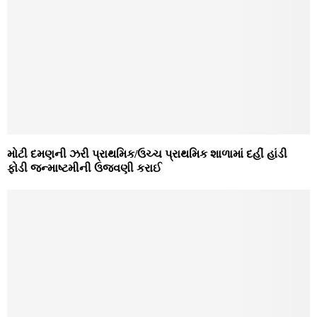
મોટી દમણની ઝરી પ્રાથમિક/ઉચ્‍ચ પ્રાથમિક શાળામાં દહીં હાંડી
ફોડી જન્‍માષ્‍ટમીની ઉજવણી કરાઈ