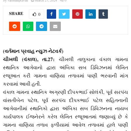
M
by
vartmanpravah
March 27, 2024
0
SHARE
E
0
N
U
(વર્તમાન પ્રવાહ ન્‍યુઝ નેટવર્ક)
ચીખલી (વંકાલ), તા.27:
ચીખલી તાલુકાના વંકાલ ગામના
સ્‍થાનિક આગેવાનો દ્વારા અંબિકા સબ ડિવિઝનમાં લેખિત
રજૂઆત કરી ગામના વાણિયા તળાવમાં પાણી ભરવાની માંગ
કરવામાં આવી હતી.
વંકાલ ગામના સ્‍થાનિક અગ્રણી દીપકભાઈ સોલંકી, પૂર્વ સરપંચ
વાંસતીબેન પટેલ, પૂર્વ સરપંચ દીપકભાઈ પટેલ સહિતનાની
આગેવાનીમાં સ્‍થાનિકો દ્વારા અંબિકા સબ ડિવિઝનના નાયબ
કાર્યપાલક ઈજનેરને કરેલ લેખિત રજૂઆતમાં જણાવ્‍યું છે કે
ગામના વાણિયા તળાવ ફળીયામાં આવેલ તળાવમાં હાલે પાણી