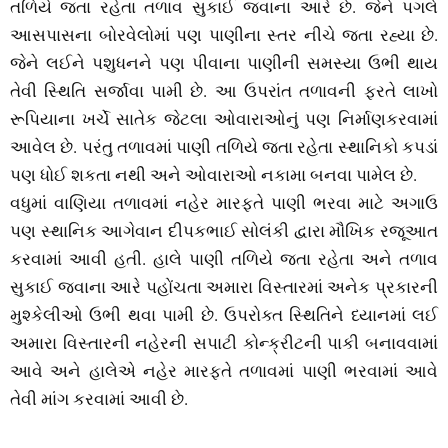
તળિયે જતા રહેતા તળાવ સુકાઈ જવાના આરે છે. જેને પગલે
આસપાસના બોરવેલોમાં પણ પાણીના સ્‍તર નીચે જતા રહ્યા છે.
જેને લઈને પશુધનને પણ પીવાના પાણીની સમસ્‍યા ઉભી થાય
તેવી સ્‍થિતિ સર્જાવા પામી છે. આ ઉપરાંત તળાવની ફરતે લાખો
રૂપિયાના ખર્ચે સાતેક જેટલા ઓવારાઓનું પણ નિર્માણકરવામાં
આવેલ છે. પરંતુ તળાવમાં પાણી તળિયે જતા રહેતા સ્‍થાનિકો કપડાં
પણ ધોઈ શકતા નથી અને ઓવારાઓ નકામા બનવા પામેલ છે.
વધુમાં વાણિયા તળાવમાં નહેર મારફતે પાણી ભરવા માટે અગાઉ
પણ સ્‍થાનિક આગેવાન દીપકભાઈ સોલંકી દ્વારા મૌખિક રજૂઆત
કરવામાં આવી હતી. હાલે પાણી તળિયે જતા રહેતા અને તળાવ
સુકાઈ જવાના આરે પહોંચતા અમારા વિસ્‍તારમાં અનેક પ્રકારની
મુશ્‍કેલીઓ ઉભી થવા પામી છે. ઉપરોક્‍ત સ્‍થિતિને ધ્‍યાનમાં લઈ
અમારા વિસ્‍તારની નહેરની સપાટી કોન્‍ક્રીટની પાકી બનાવવામાં
આવે અને હાલેએ નહેર મારફતે તળાવમાં પાણી ભરવામાં આવે
તેવી માંગ કરવામાં આવી છે.