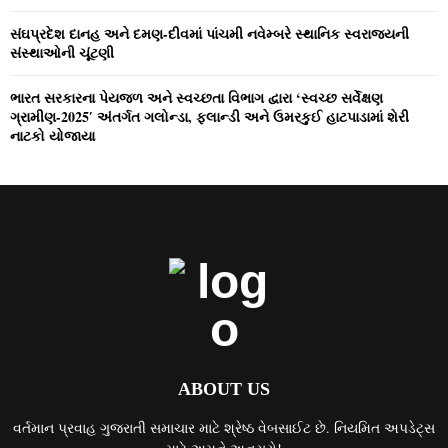
સંઘપ્રદેશ દાનહ અને દમણ-દીવમાં પાંચમી નવેમ્‍બરે સ્‍થાનિક સ્‍વરાજ્‍યની
સંસ્‍થાઓની ચૂંટણી
ભારત સરકારના પેયજળ અને સ્‍વચ્‍છતા વિભાગ દ્વારા ‘સ્‍વચ્‍છ સર્વેક્ષણ
ગ્રામીણ-2025′ અંતર્ગત ગલોન્‍ડા, ફલાન્‍ડી અને ઉમરકુઈ હાટપાડામાં શેરી
નાટકો યોજાયા
ABOUT US
વર્તમાન પ્રવાહ ગુજરાતી સમાચાર માટે શ્રેષ્ઠ વેબસાઈટ છે. નિયમિત અપડેટ્સ