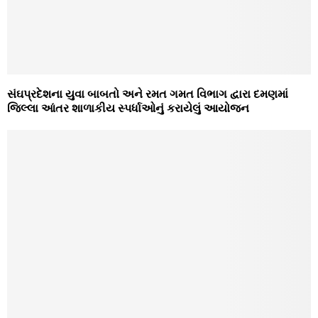
સંઘપ્રદેશના યુવા બાબતો અને રમત ગમત વિભાગ દ્વારા દમણમાં
જિલ્લા આંતર શાળાકીય સ્‍પર્ધાઓનું કરાયેલું આયોજન