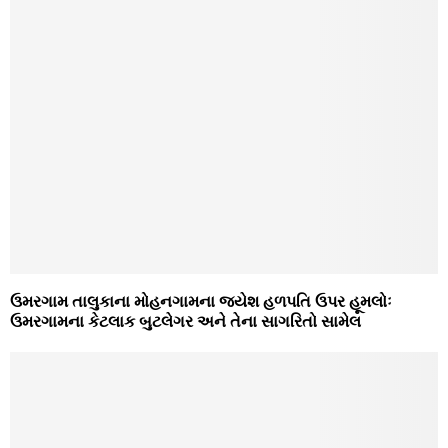
ઉમરગામ તાલુકાના મોહનગામના જયેશ હળપતિ ઉપર હૂમલોઃ
ઉમરગામના કેટલાક બુટલેગર અને તેના સાગરિતો સામેલ