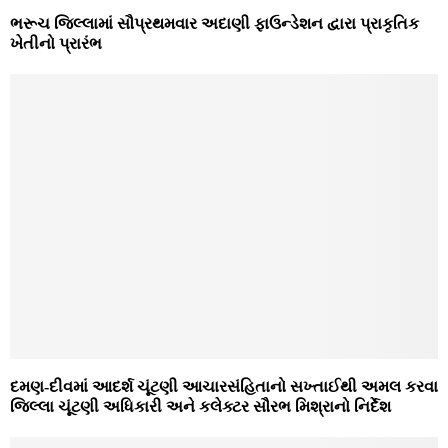
ભરૂચ જિલ્લામાં સૌપ્રથમવાર અદાણી ફાઉન્‍ડેશન દ્વારા પ્રાકૃતિક
ખેતીનો પ્રારંભ
દમણ-દીવમાં આદર્શ ચૂંટણી આચારસંહિતાનો સખ્‍તાઈથી અમલ કરવા
જિલ્લા ચૂંટણી અધિકારી અને કલેક્‍ટર સૌરભ મિશ્રાનો નિર્દેશ