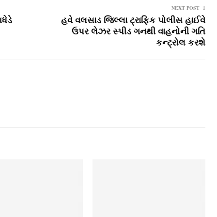
NEXT POST
ધેડે
હવે વલસાડ જિલ્લા ટ્રાફિક પોલીસ હાઈવે
ઉપર લેઝર સ્‍પીડ ગનથી વાહનોની ગતિ
કન્‍ટ્રોલ કરશે