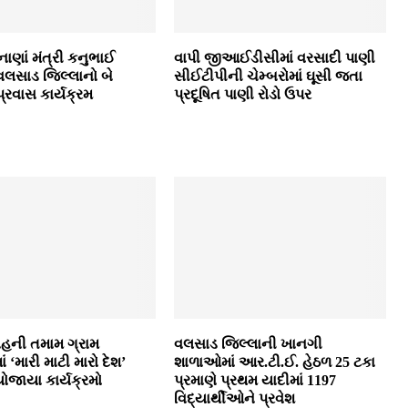
નાણાં મંત્રી કનુભાઈ
વાપી જીઆઈડીસીમાં વરસાદી પાણી
વલસાડ જિલ્લાનો બે
સીઈટીપીની ચેમ્‍બરોમાં ઘૂસી જતા
્રવાસ કાર્યક્રમ
પ્રદૂષિત પાણી રોડો ઉપર
હની તમામ ગ્રામ
વલસાડ જિલ્લાની ખાનગી
ં ‘મારી માટી મારો દેશ’
શાળાઓમાં આર.ટી.ઈ. હેઠળ 25 ટકા
યોજાયા કાર્યક્રમો
પ્રમાણે પ્રથમ યાદીમાં 1197
વિદ્યાર્થીઓને પ્રવેશ