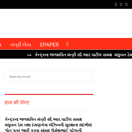
F
T
I
a
w
n
c
i
s
e
t
t
b
t
a
લ
તંત્રી લેખ
EPAPER
o
e
g
⇝ કેન્‍દ્રના જળશક્‍તિ મંત્રી સી.આર.પાટીલ સમક્ષ મધુબન ડેમ તથા દ
o
r
r
k
a
S
m
e
a
S
r
c
E
हाल की पोस्ट
h
f
A
o
કેન્‍દ્રના જળશક્‍તિ મંત્રી સી.આર.પાટીલ સમક્ષ
r
R
મધુબન ડેમ તથા દમણગંગા બેઝિનની સુરક્ષાના સંદર્ભમાં
:
શ્વેત પત્ર જારી કરવા સાંસદ ઉમેશભાઈ પટેલની