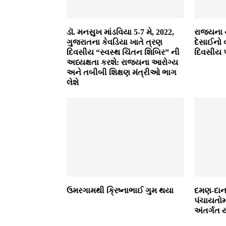
ડૉ. મનસુખ માંડવિયા 5-7 મે, 2022,
રાજ્‍યના 
ગુજરાતના કેવડિયા ખાતે ત્રણ
દેસાઈનો 
દિવસીય “સ્વસ્થ ચિંતન શિબિર” ની
દિવસીય પ
અધ્યક્ષતા કરશે: રાજ્યના આરોગ્ય
અને તબીબી શિક્ષણ મંત્રીઓ ભાગ
લેશે
ઉમરગામથી ક્રિષ્‍નાભાઈ ગુમ થયા
દમણ-દાન
પંચાયતોમા
અંતર્ગત 