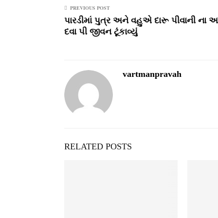
PREVIOUS POST
પારડીમાં પુત્ર અને વહુએ દારૂ પીવાની ના આ
દવા પી જીવન ટૂંકાવ્‍યું
vartmanpravah
RELATED POSTS