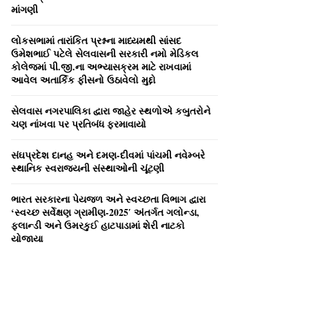
C
માંગણી
H
લોકસભામાં તારાંકિત પ્રશ્નના માધ્‍યમથી સાંસદ
ઉમેશભાઈ પટેલે સેલવાસની સરકારી નમો મેડિકલ
કોલેજમાં પી.જી.ના અભ્‍યાસક્રમ માટે રાખવામાં
આવેલ અતાર્કિક ફીસનો ઉઠાવેલો મુદ્દો
સેલવાસ નગરપાલિકા દ્વારા જાહેર સ્‍થળોએ કબુતરોને
ચણ નાંખવા પર પ્રતિબંધ ફરમાવાયો
સંઘપ્રદેશ દાનહ અને દમણ-દીવમાં પાંચમી નવેમ્‍બરે
સ્‍થાનિક સ્‍વરાજ્‍યની સંસ્‍થાઓની ચૂંટણી
ભારત સરકારના પેયજળ અને સ્‍વચ્‍છતા વિભાગ દ્વારા
‘સ્‍વચ્‍છ સર્વેક્ષણ ગ્રામીણ-2025′ અંતર્ગત ગલોન્‍ડા,
ફલાન્‍ડી અને ઉમરકુઈ હાટપાડામાં શેરી નાટકો
યોજાયા