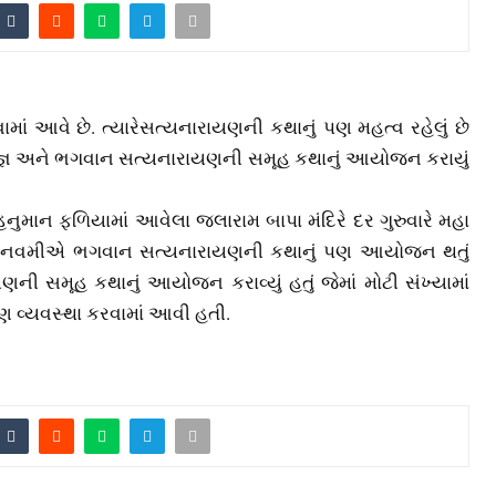
ં આવે છે. ત્‍યારેસત્‍યનારાયણની કથાનું પણ મહત્‍વ રહેલું છે
 યજ્ઞ અને ભગવાન સત્‍યનારાયણની સમૂહ કથાનું આયોજન કરાયું
હનુમાન ફળિયામાં આવેલા જલારામ બાપા મંદિરે દર ગુરુવારે મહા
 રામ નવમીએ ભગવાન સત્‍યનારાયણની કથાનું પણ આયોજન થતું
ણની સમૂહ કથાનું આયોજન કરાવ્‍યું હતું જેમાં મોટી સંખ્‍યામાં
 વ્‍યવસ્‍થા કરવામાં આવી હતી.