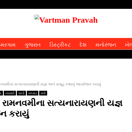
મરગામ
ગુજરાત
ડિસ્ટ્રીકટ
દેશ
મનોરંજન
ખે
રામનવમીના સત્‍યનારાયણની યજ્ઞ અને સમૂહ કથાનું આયોજન કરાયું
ેશ
નવસારી
પારડી
વલસાડ
વાપી
રે રામનવમીના સત્‍યનારાયણની યજ્ઞ
ન કરાયું