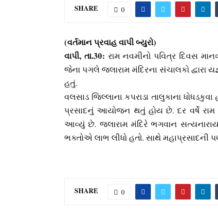
SHARE
0
(વર્તમાન પ્રવાહ વાપી બ્‍યુરો)
વાપી, તા.30:
રામ નવમીનો પવિત્ર દિવસ માનવામા
જેના પગલે જલારામ મંદિરના સંચાલકો દ્વારા
હતું.
વલસાડ જિલ્લાના કપરાડા તાલુકાના ધોધડકુવા 
પ્રસાદનું આયોજન થતું હોય છે. દર વર્ષે
આવ્‍યું છે. જલારામ મંદિરે ભગવાન સત્‍યનારાય
ભક્‍તોએ લાભ લીધો હતો. સાથે મહાપ્રસાદની પણ
SHARE
0