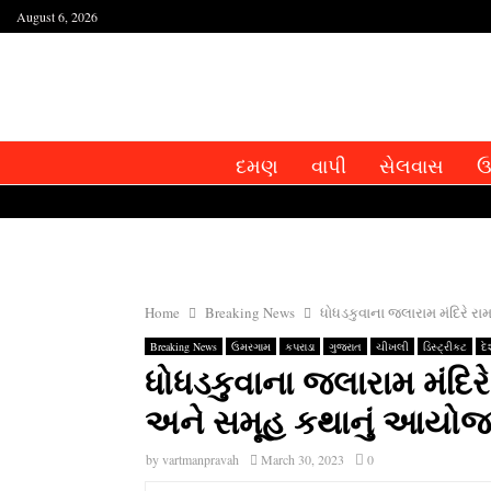
August 6, 2026
દમણ
વાપી
સેલવાસ
ઉ
Home
Breaking News
ધોધડકુવાના જલારામ મંદિરે 
Breaking News
ઉમરગામ
કપરાડા
ગુજરાત
ચીખલી
ડિસ્ટ્રીકટ
દ
ધોધડકુવાના જલારામ મંદિ
અને સમૂહ કથાનું આયોજ
by
vartmanpravah
March 30, 2023
0