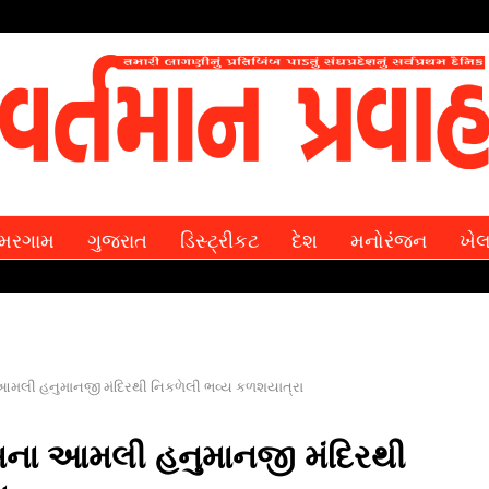
મરગામ
ગુજરાત
ડિસ્ટ્રીકટ
દેશ
મનોરંજન
ખે
મલી હનુમાનજી મંદિરથી નિકળેલી ભવ્‍ય કળશયાત્રા
સના આમલી હનુમાનજી મંદિરથી