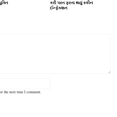
ક્‍તિ
કરી પરત ફરતા થયું સ્‍કીન
ઈન્‍ફેકશન
or the next time I comment.