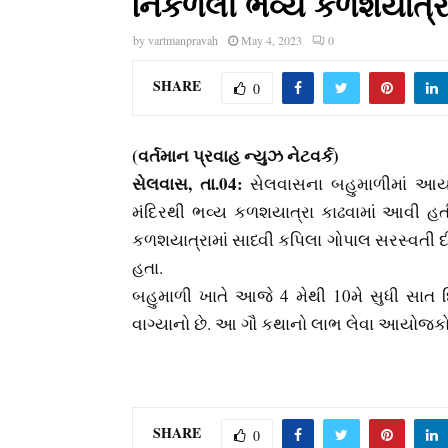
નિકળેલી ભવ્‍ય કળશયાત્ર
by
vartmanpravah
May 4, 2023
0
SHARE
0
(વર્તમાન પ્રવાહ ન્‍યુઝ નેટવર્ક)
સેલવાસ, તા.04:
સેલવાસના બહુમાળીમાં આ
મંદિરથી ભવ્‍ય કળશયાત્રા કાઢવામાં આવી હત
કળશયાત્રામાં સાધ્‍વી કપિલા ગોપાલ સરસ્‍વતી
હતા.
બહુમાળી ખાતે આજે 4 મેથી 10મે સુધી સા
વાગ્‍યાનો છે. આ ગૌ કથાનો લાભ લેવા આયોજકો દ
SHARE
0