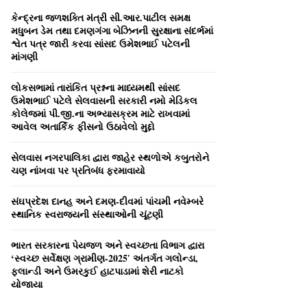
A
o
કેન્‍દ્રના જળશક્‍તિ મંત્રી સી.આર.પાટીલ સમક્ષ
r
R
મધુબન ડેમ તથા દમણગંગા બેઝિનની સુરક્ષાના સંદર્ભમાં
:
શ્વેત પત્ર જારી કરવા સાંસદ ઉમેશભાઈ પટેલની
C
માંગણી
H
લોકસભામાં તારાંકિત પ્રશ્નના માધ્‍યમથી સાંસદ
ઉમેશભાઈ પટેલે સેલવાસની સરકારી નમો મેડિકલ
કોલેજમાં પી.જી.ના અભ્‍યાસક્રમ માટે રાખવામાં
આવેલ અતાર્કિક ફીસનો ઉઠાવેલો મુદ્દો
સેલવાસ નગરપાલિકા દ્વારા જાહેર સ્‍થળોએ કબુતરોને
ચણ નાંખવા પર પ્રતિબંધ ફરમાવાયો
સંઘપ્રદેશ દાનહ અને દમણ-દીવમાં પાંચમી નવેમ્‍બરે
સ્‍થાનિક સ્‍વરાજ્‍યની સંસ્‍થાઓની ચૂંટણી
ભારત સરકારના પેયજળ અને સ્‍વચ્‍છતા વિભાગ દ્વારા
‘સ્‍વચ્‍છ સર્વેક્ષણ ગ્રામીણ-2025′ અંતર્ગત ગલોન્‍ડા,
ફલાન્‍ડી અને ઉમરકુઈ હાટપાડામાં શેરી નાટકો
યોજાયા