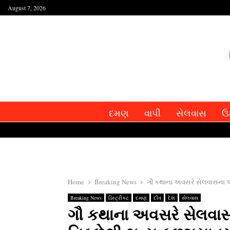
August 7, 2026
દમણ
વાપી
સેલવાસ
ઉ
Home
Breaking News
ગૌ કથાના અવસરે સેલવાસના આ
Breaking News
ડિસ્ટ્રીકટ
દમણ
દીવ
દેશ
સેલવાસ
ગૌ કથાના અવસરે સેલવા