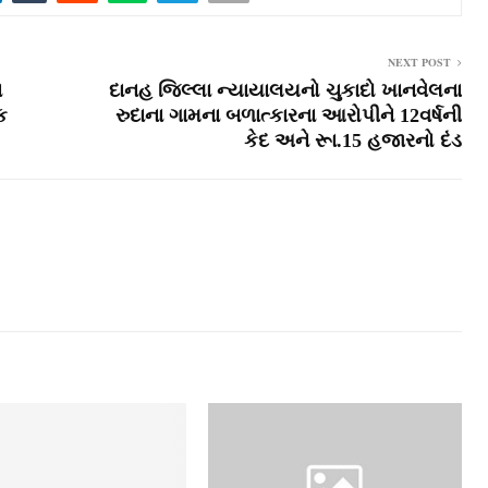
NEXT POST
ા
દાનહ જિલ્લા ન્‍યાયાલયનો ચુકાદો ખાનવેલના
ક
રુદાના ગામના બળાત્‍કારના આરોપીને 12વર્ષની
કેદ અને રૂા.15 હજારનો દંડ