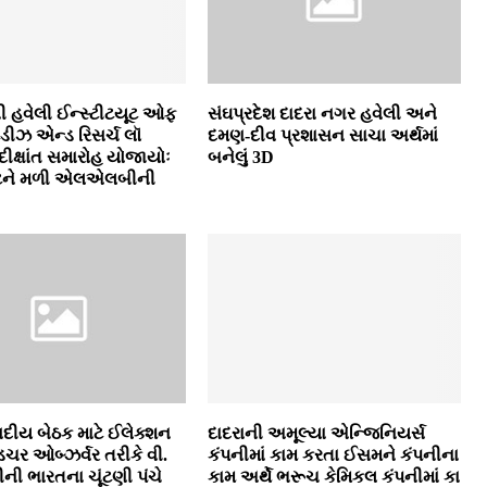
 હવેલી ઈન્‍સ્‍ટીટયૂટ ઓફ
સંઘપ્રદેશ દાદરા નગર હવેલી અને
ડીઝ એન્‍ડ રિસર્ચ લૉ
દમણ-દીવ પ્રશાસન સાચા અર્થમાં
દીક્ષાંત સમારોહ યોજાયોઃ
બનેલું 3D
ડન્‍ટને મળી એલએલબીની
દીય બેઠક માટે ઈલેક્‍શન
દાદરાની અમૂલ્‍યા એન્‍જિનિયર્સ
્‍ડિચર ઓબ્‍ઝર્વર તરીકે વી.
કંપનીમાં કામ કરતા ઈસમને કંપનીના
ડ્ડીની ભારતના ચૂંટણી પંચે
કામ અર્થે ભરૂચ કેમિકલ કંપનીમાં કા