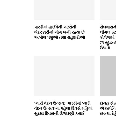
પારડીમાં હાઈવેની ગટરોની
સેલવાસની
બેદરકારીનો ભોગ બની રહ્યા છે
લીગલ સ્‍ટ
અબોલ પશુઓ તથા રાહદારીઓ
કોલેજમાં 
75 સ્‍ટુ
ઉપાધિ
‘નારી વંદન ઉત્સવ:’ પારડીમાં ‘નારી
દાનહ સંસ
વંદન ઉત્સવ’ના પહેલા દિવસે મહિલા
એક્‍સ્‍પેન
સુરક્ષા દિવસની ઉજવણી કરાઈ
રમન્‍ધા રે