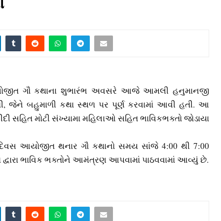
ા
યોજીત ગૌ કથાના શુભારંભ અવસરે આજે આમલી હનુમાનજી
ી, જેને બહુમાળી કથા સ્‍થળ પર પૂર્ણ કરવામાં આવી હતી. આ
 દીદી સહિત મોટી સંખ્‍યામા મહિલાઓ સહિત ભાવિકભક્‍તો જોડાયા
ત દિવસ આયોજીત થનાર ગૌ કથાનો સમય સાંજે 4:00 થી 7:00
્વારા ભાવિક ભક્‍તોને આમંત્રણ આપવામાં પાઠવવામાં આવ્‍યું છે.