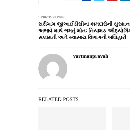
PREVIOUS POST
સરીગામ જીઆઈડીસીના કામદારોની સુરક્ષાન
અભાવે માથે ભમતું મોતઃ નિયામક ઔદ્યોગિ
સલામતી અને સ્‍વાસ્‍થ્‍ય વિભાગની બલિહારી
vartmanpravah
RELATED POSTS