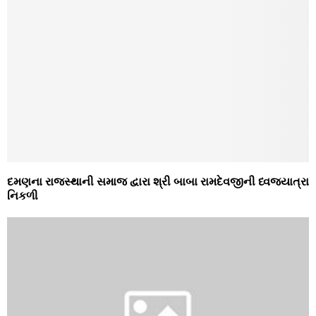
દમણના રાજસ્‍થાની સમાજ દ્વારા શ્રી બાબા રામદેવજીની ધ્‍વજયાત્રા
નિકળી