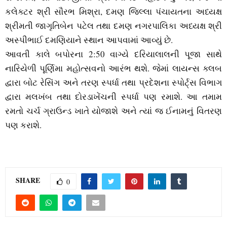
કલેક્‍ટર શ્રી સૌરભ મિશ્રા, દમણ જિલ્લા પંચાયતના અધ્‍યક્ષ
શ્રીમતી જાગૃતિબેન પટેલ તથા દમણ નગરપાલિકા અધ્‍યક્ષ શ્રી
અસ્‍પીભાઈ દમણિયાને સ્‍થાન આપવામાં આવ્‍યું છે.
આવતી કાલે બપોરના 2:50 વાગ્‍યે દરિયાલાલની પૂજા સાથે
નારિયેળી પૂર્ણિમા મહોત્‍સવનો આરંભ થશે. જેમાં લાયન્‍સ ક્‍લબ
દ્વારા બોટ રેસિંગ અને તરણ સ્‍પર્ધા તથા પ્રદેશના સ્‍પોર્ટ્‍સ વિભાગ
દ્વારા મલખંબ તથા દોરડાખેંચની સ્‍પર્ધા પણ રમાશે. આ તમામ
રમતો ચર્ચ ગ્રાઉન્‍ડ ખાતે યોજાશે અને ત્‍યાં જ ઈનામનું વિતરણ
પણ કરાશે.
SHARE
0