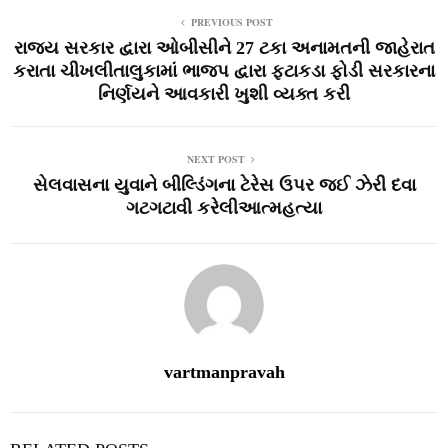
PREVIOUS POST
રાજ્‍ય સરકાર દ્વારા ઓબીસીને 27 ટકા અનામતની જાહેરાત
કરાતા ચીખલીતાલુકામાં ભાજપ દ્વારા ફટાકડા ફોડી સરકારના
નિર્ણયને આવકારી ખુશી વ્‍યક્‍ત કરી
NEXT POST
સેલવાસના યુવાને બીલ્‍ડિંગના ટેરેસ ઉપર જઈ ઝેરી દવા
ગટગટાવી કરેલીઆત્‍મહત્‍યા
vartmanpravah