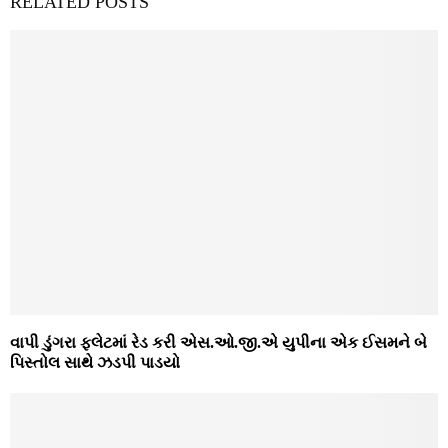
RELATED POSTS
વાપી ડુંગરા ફલેટમાં રેડ કરી એસ.ઓ.જી.એ યુપીના એક ઈસમને બે
પિસ્‍તોલ સાથે ઝડપી પાડયો