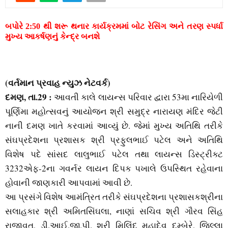
M
E
બપોરે 2:50 થી શરૂ થનાર કાર્યક્રમમાં બોટ રેસિંગ અને તરણ સ્‍પર્ધા
મુખ્‍ય આકર્ષણનું કેન્‍દ્ર બનશે
N
U
(વર્તમાન પ્રવાહ ન્‍યુઝ નેટવર્ક)
દમણ, તા.29 :
આવતી કાલે લાયન્‍સ પરિવાર દ્વારા 53મા નારિયેળી
પૂર્ણિમા મહોત્‍સવનું આયોજન શ્રી સમુદ્ર નારાયણ મંદિર જેટી
નાની દમણ ખાતે કરવામાં આવ્‍યું છે. જેમાં મુખ્‍ય અતિથિ તરીકે
સંઘપ્રદેશના પ્રશાસક શ્રી પ્રફુલભાઈ પટેલ અને અતિથિ
વિશેષ પદે સાંસદ લાલુભાઈ પટેલ તથા લાયન્‍સ ડિસ્‍ટ્રીક્‍ટ
3232એફ-2ના ગવર્નર લાયન દિપક પખાલે ઉપસ્‍થિત રહેવાના
હોવાની જાણકારી આપવામાં આવી છે.
આ પ્રસંગે વિશેષ આમંત્રિત તરીકે સંઘપ્રદેશના પ્રશાસકશ્રીના
સલાહકાર શ્રી અમિતસિંઘલા, નાણાં સચિવ શ્રી ગૌરવ સિંહ
રાજાવત, ડી.આઈ.જી.પી. શ્રી મિલિંદ મહાદેવ દુમ્‍બેરે, જિલ્લા