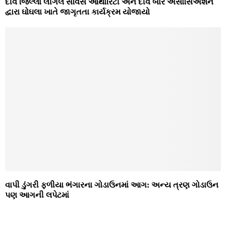
દીવ જિલ્લા લીગલ સર્વિસ ઓથોરિટી અને દીવ બાર ઍસોસિઍશન
દ્વારા ઘોઘલા ખાતે જાગૃતતા કાર્યક્રમ યોજાયો
વાપી ડુંગરી ફળીયા ભંગારના ગોડાઉનમાં આગ: અન્‍ય ત્રણ ગોડાઉન
પણ આગની લપેટમાં