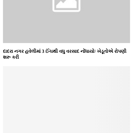
દાદરા નગર હવેલીમાં 3 ઈંચથી વધુ વરસાદ નોંધાયોઃ ખેડૂતોએ રોપણી
શરૂ કરી