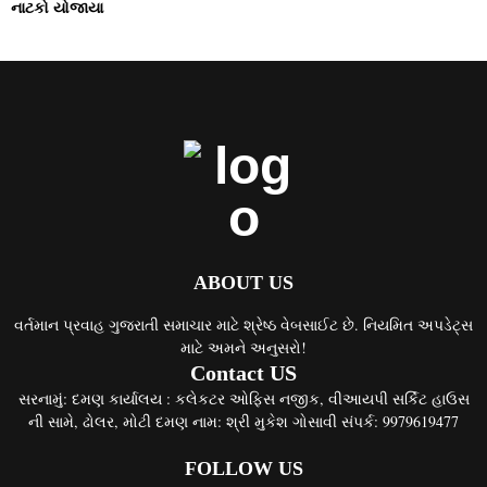
નાટકો યોજાયા
ABOUT US
વર્તમાન પ્રવાહ ગુજરાતી સમાચાર માટે શ્રેષ્ઠ વેબસાઈટ છે. નિયમિત અપડેટ્સ
માટે અમને અનુસરો!
Contact US
સરનામું: દમણ કાર્યાલય : કલેકટર ઓફિસ નજીક, વીઆયપી સર્કિટ હાઉસ
ની સામે, ઢોલર, મોટી દમણ નામ: શ્રી મુકેશ ગોસાવી સંપર્ક: 9979619477
FOLLOW US