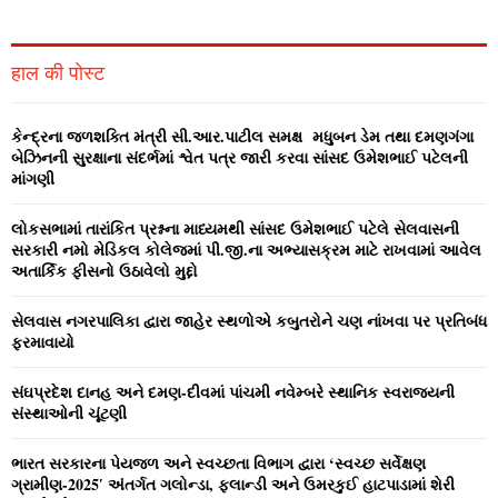
a
S
r
c
E
हाल की पोस्ट
h
f
A
o
કેન્‍દ્રના જળશક્‍તિ મંત્રી સી.આર.પાટીલ સમક્ષ મધુબન ડેમ તથા દમણગંગા
r
R
બેઝિનની સુરક્ષાના સંદર્ભમાં શ્વેત પત્ર જારી કરવા સાંસદ ઉમેશભાઈ પટેલની
:
માંગણી
C
લોકસભામાં તારાંકિત પ્રશ્નના માધ્‍યમથી સાંસદ ઉમેશભાઈ પટેલે સેલવાસની
H
સરકારી નમો મેડિકલ કોલેજમાં પી.જી.ના અભ્‍યાસક્રમ માટે રાખવામાં આવેલ
અતાર્કિક ફીસનો ઉઠાવેલો મુદ્દો
સેલવાસ નગરપાલિકા દ્વારા જાહેર સ્‍થળોએ કબુતરોને ચણ નાંખવા પર પ્રતિબંધ
ફરમાવાયો
સંઘપ્રદેશ દાનહ અને દમણ-દીવમાં પાંચમી નવેમ્‍બરે સ્‍થાનિક સ્‍વરાજ્‍યની
સંસ્‍થાઓની ચૂંટણી
ભારત સરકારના પેયજળ અને સ્‍વચ્‍છતા વિભાગ દ્વારા ‘સ્‍વચ્‍છ સર્વેક્ષણ
ગ્રામીણ-2025′ અંતર્ગત ગલોન્‍ડા, ફલાન્‍ડી અને ઉમરકુઈ હાટપાડામાં શેરી