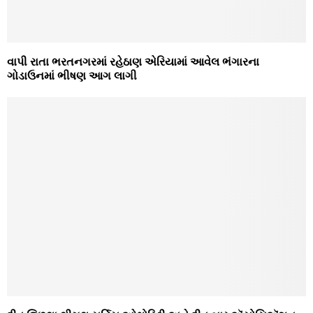
વાપી રાતા ભરતનગરમાં રહેઠાણ એરિયામાં આવેલ ભંગારના
ગોડાઉનમાં ભીષણ આગ લાગી