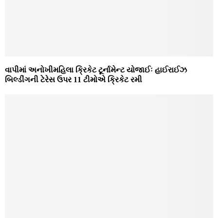
વાપીમાં અનોખીમહિલા ક્રિકેટ ટૂર્નામેન્‍ટ યોજાઈઃ હાઈરાઈઝ
બિલ્‍ડીંગની ટેરેસ ઉપર 11 ટીમોએ ક્રિકેટ રમી