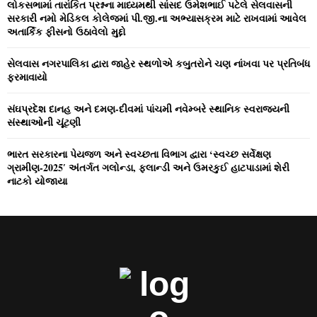
લોકસભામાં તારાંકિત પ્રશ્નના માધ્‍યમથી સાંસદ ઉમેશભાઈ પટેલે સેલવાસની
H
સરકારી નમો મેડિકલ કોલેજમાં પી.જી.ના અભ્‍યાસક્રમ માટે રાખવામાં આવેલ
અતાર્કિક ફીસનો ઉઠાવેલો મુદ્દો
સેલવાસ નગરપાલિકા દ્વારા જાહેર સ્‍થળોએ કબુતરોને ચણ નાંખવા પર પ્રતિબંધ
ફરમાવાયો
સંઘપ્રદેશ દાનહ અને દમણ-દીવમાં પાંચમી નવેમ્‍બરે સ્‍થાનિક સ્‍વરાજ્‍યની
સંસ્‍થાઓની ચૂંટણી
ભારત સરકારના પેયજળ અને સ્‍વચ્‍છતા વિભાગ દ્વારા ‘સ્‍વચ્‍છ સર્વેક્ષણ
ગ્રામીણ-2025′ અંતર્ગત ગલોન્‍ડા, ફલાન્‍ડી અને ઉમરકુઈ હાટપાડામાં શેરી
નાટકો યોજાયા