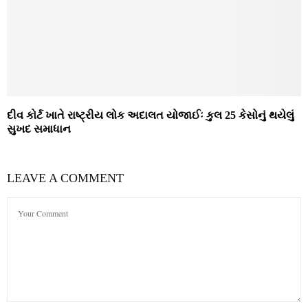
દીવ કોર્ટ ખાતે રાષ્‍ટ્રીય લોક અદાલત યોજાઈઃ કુલ 25 કેસોનું થયેલું
સુખદ સમાધાન
LEAVE A COMMENT