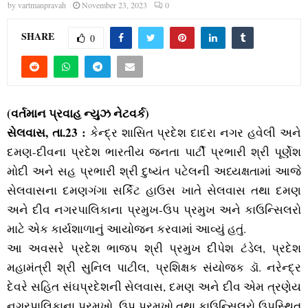
M
by
vartmanpravah
November 23, 2023
0
E
SHARE
0
N
U
(વર્તમાન પ્રવાહ ન્‍યુઝ નેટવર્ક)
સેલવાસ, તા.23 :
કેન્‍દ્ર શાસિત પ્રદેશ દાદરા નગર હવેલી અને
દમણ-દીવના પ્રદેશ ભારતીય જનતા પાર્ટી પ્રભારી શ્રી પૂર્ણેશ
મોદી અને સહ પ્રભારી શ્રી દુષ્‍યંત પટેલની અધ્‍યક્ષતામાં આજે
સેલવાસના દમણગંગા સર્કિટ હાઉસ ખાતે સેલવાસ તથા દમણ
અને દીવ નગરપાલિકાના પ્રમુખ-ઉપ પ્રમુખ અને કાઉન્‍સિલરો
માટે એક કાર્યશાળાનું આયોજન કરવામાં આવ્‍યું હતું.
આ અવસરે પ્રદેશ ભાજપ શ્રી પ્રમુખ દીપેશ ટંડેલ, પ્રદેશ
મહામંત્રી શ્રી સુનિલ પાટીલ, પ્રશિક્ષક સંયોજક ડૉ. નરેન્‍દ્ર
દેવરે સહિત સંઘપ્રદેશની સેલવાસ, દમણ અને દીવ એમ ત્રણેય
નગરપાલિકાના પ્રમુખો, ઉપ પ્રમુખો તથા કાઉન્‍સિલરો ઉપસ્‍થિત