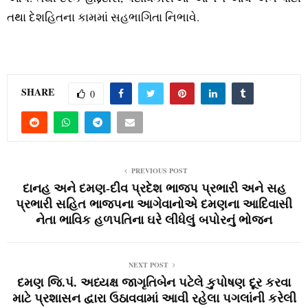
તથા દેશહિતના કામમાં સહભાગિતા નિભાવે.
SHARE
0
PREVIOUS POST
દાનહ અને દમણ-દીવ પ્રદેશ ભાજપ પ્રભારી અને સહ
પ્રભારી સહિત ભાજપના આગેવાનોએ દમણના આદિવાસી
નેતા ભાવિક હળપતિના ઘરે લીધેલું બપોરનું ભોજન
NEXT POST
દમણ જિ.પં. અધ્‍યક્ષ જાગૃતિબેન પટેલે કુપોષણ દૂર કરવા
માટે પ્રશાસન દ્વારા ઉઠાવવામાં આવી રહેલા પગલાંની કરેલી