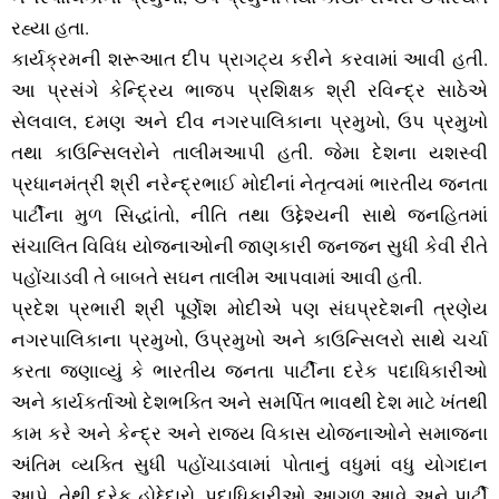
રહ્યા હતા.
કાર્યક્રમની શરૂઆત દીપ પ્રાગટ્‍ય કરીને કરવામાં આવી હતી.
આ પ્રસંગે કેન્‍દ્રિય ભાજપ પ્રશિક્ષક શ્રી રવિન્‍દ્ર સાઠેએ
સેલવાલ, દમણ અને દીવ નગરપાલિકાના પ્રમુખો, ઉપ પ્રમુખો
તથા કાઉન્‍સિલરોને તાલીમઆપી હતી. જેમા દેશના યશસ્‍વી
પ્રધાનમંત્રી શ્રી નરેન્‍દ્રભાઈ મોદીનાં નેતૃત્‍વમાં ભારતીય જનતા
પાર્ટીના મુળ સિદ્ધાંતો, નીતિ તથા ઉદ્દેશ્‍યની સાથે જનહિતમાં
સંચાલિત વિવિધ યોજનાઓની જાણકારી જનજન સુધી કેવી રીતે
પહોંચાડવી તે બાબતે સઘન તાલીમ આપવામાં આવી હતી.
પ્રદેશ પ્રભારી શ્રી પૂર્ણેશ મોદીએ પણ સંઘપ્રદેશની ત્રણેય
નગરપાલિકાના પ્રમુખો, ઉપ્રમુખો અને કાઉન્‍સિલરો સાથે ચર્ચા
કરતા જણાવ્‍યું કે ભારતીય જનતા પાર્ટીના દરેક પદાધિકારીઓ
અને કાર્યકર્તાઓ દેશભક્‍તિ અને સમર્પિત ભાવથી દેશ માટે ખંતથી
કામ કરે અને કેન્‍દ્ર અને રાજ્‍ય વિકાસ યોજનાઓને સમાજના
અંતિમ વ્‍યક્‍તિ સુધી પહોંચાડવામાં પોતાનું વધુમાં વધુ યોગદાન
આપે. તેથી દરેક હોદ્દેદારો, પદાધિકારીઓ આગળ આવે અને પાર્ટી