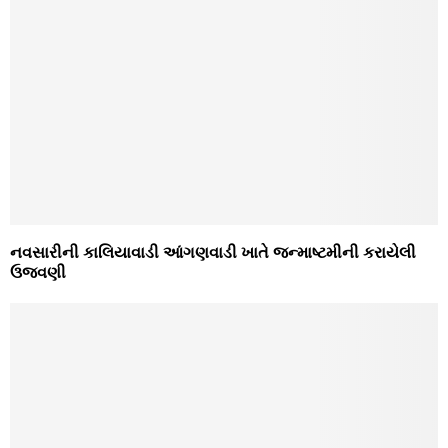
નવસારીની કાલિયાવાડી આંગણવાડી ખાતે જન્માષ્ટમીની કરાયેલી
ઉજવણી