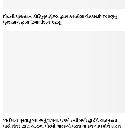
દીવની પ્રખ્‍યાત કોહિનુર હોટલ દ્વારા કરાયેલા ગેરકાયદે દબાણનું
પ્રશાસન દ્વારા ડિમોલીશન કરાયું
‘વર્તમાન પ્રવાહ’ના અહેવાલના પગલે : ચીખલી હાઈવે ચાર રસ્‍તા
પાસે તંત્ર દ્વારા યુદ્ધના ધોરણે ખાડાઓ પુરતા વાહન ચાલકોને રાહત