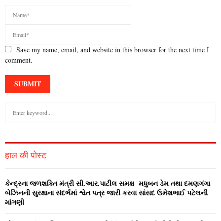
Save my name, email, and website in this browser for the next time I
comment.
S
e
a
S
r
c
E
हाल की पोस्ट
h
f
A
o
કેન્‍દ્રના જળશક્‍તિ મંત્રી સી.આર.પાટીલ સમક્ષ મધુબન ડેમ તથા દમણગંગા
r
R
બેઝિનની સુરક્ષાના સંદર્ભમાં શ્વેત પત્ર જારી કરવા સાંસદ ઉમેશભાઈ પટેલની
:
માંગણી
C