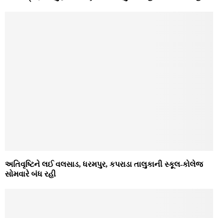
અતિવૃષ્‍ટિને લઈ વલસાડ, ધરમપુર, કપરાડા તાલુકાની સ્‍કૂલ-કોલેજ
સોમવારે બંધ રહી