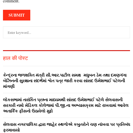
comment.
S
e
a
S
r
c
E
हाल की पोस्ट
h
f
A
o
કેન્‍દ્રના જળશક્‍તિ મંત્રી સી.આર.પાટીલ સમક્ષ મધુબન ડેમ તથા દમણગંગા
r
R
બેઝિનની સુરક્ષાના સંદર્ભમાં શ્વેત પત્ર જારી કરવા સાંસદ ઉમેશભાઈ પટેલની
:
માંગણી
C
લોકસભામાં તારાંકિત પ્રશ્નના માધ્‍યમથી સાંસદ ઉમેશભાઈ પટેલે સેલવાસની
H
સરકારી નમો મેડિકલ કોલેજમાં પી.જી.ના અભ્‍યાસક્રમ માટે રાખવામાં આવેલ
અતાર્કિક ફીસનો ઉઠાવેલો મુદ્દો
સેલવાસ નગરપાલિકા દ્વારા જાહેર સ્‍થળોએ કબુતરોને ચણ નાંખવા પર પ્રતિબંધ
ફરમાવાયો