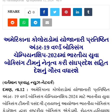
M
by
vartmanpravah
September 12, 2024
0
SHARE
E
0
N
અમેરિકાના કોલોરાડોમાં યોજાનારી પ્રતિષ્ઠિત
U
અંડર-19 વર્લ્‍ડ બોક્‍સિંગ
ચેમ્‍પિયનશિપ-2024માં ભારતીય યુવા
બોક્‍સિંગ ટીમનું નેતૃત્‍વ કરી સંઘપ્રદેશ સહિત
દેશનું ગૌરવ વધારશે
(વર્તમાન પ્રવાહ ન્‍યુઝ નેટવર્ક)
દમણ, તા.12 :
અમેરિકાના કોલોરાડોમાં યોજાનારી પ્રતિષ્ઠિત
અંડર- 19 વર્લ્‍ડ બોક્‍સિંગ ચેમ્‍પિયનશિપ-2024 માટે ભારતીય યુવા
બોક્‍સિંગ ટીમની પસંદગી ટ્રાયલનું આયોજન ભારતીય બોક્‍સિંગ
ફેડરેશન દ્વારા રાષ્‍ટ્રીય બોક્‍સિંગ એકેડમી, રોહતક-હરિયાણા