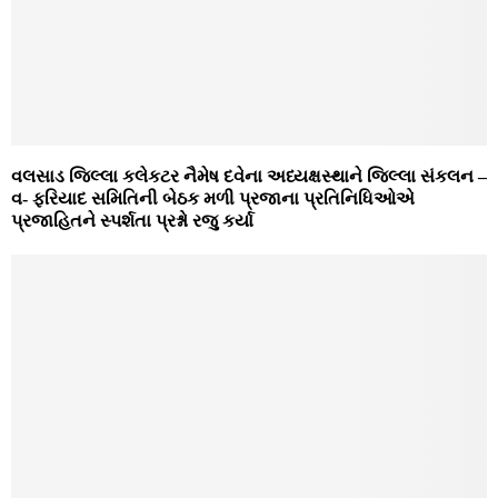
વલસાડ જિલ્લા કલેકટર નૈમેષ દવેના અધ્યક્ષસ્થાને જિલ્લા સંકલન –
વ- ફરિયાદ સમિતિની બેઠક મળી પ્રજાના પ્રતિનિધિઓએ
પ્રજાહિતને સ્પર્શતા પ્રશ્નો રજુ કર્યા