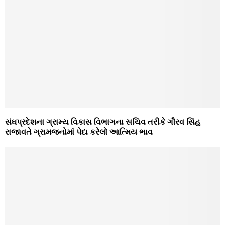
સંઘપ્રદેશના ગ્રામ્‍ય વિકાસ વિભાગના સચિવ તરીકે ગૌરવ સિંહ
રાજાવતે ગ્રામજનોમાં પેદા કરેલો આત્‍મિય ભાવ