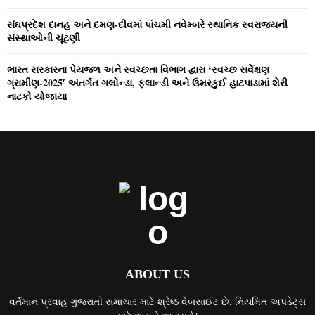
સંઘપ્રદેશ દાનહ અને દમણ-દીવમાં પાંચમી નવેમ્‍બરે સ્‍થાનિક સ્‍વરાજ્‍યની
સંસ્‍થાઓની ચૂંટણી
ભારત સરકારના પેયજળ અને સ્‍વચ્‍છતા વિભાગ દ્વારા ‘સ્‍વચ્‍છ સર્વેક્ષણ
ગ્રામીણ-2025′ અંતર્ગત ગલોન્‍ડા, ફલાન્‍ડી અને ઉમરકુઈ હાટપાડામાં શેરી
નાટકો યોજાયા
ABOUT US
વર્તમાન પ્રવાહ ગુજરાતી સમાચાર માટે શ્રેષ્ઠ વેબસાઈટ છે. નિયમિત અપડેટ્સ