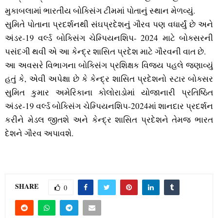
મુકાબલામાં ભારતીય બોક્‍સિંગ ટીમમાં પોતાનું સ્‍થાન મેળવ્‍યું.
સુમિતે પોતાના પ્રદર્શનથી સંઘપ્રદેશનું ગૌરવ પણ વધાર્યું છે અને
અંડર-19 વર્લ્‍ડ બોક્‍સિંગ ચેમ્‍પિયનશિપ- 2024 માટે બોક્‍સરની
પસંદગી થવી એ આ કેન્‍દ્ર શાસિત પ્રદેશ માટે ગૌરવની વાત છે.
આ અવસરે વિભાગના બોક્‍સિંગ પ્રશિક્ષક વિજય પહલે જણાવ્‍યું
હતું કે, એવી અપેક્ષા છે કે કેન્‍દ્ર શાસિત પ્રદેશનો સ્‍ટાર બોક્‍સર
સુમિત કુમાર અમેરિકાના કોલોરાડોમાં યોજાનારી પ્રતિષ્ઠિત
અંડર-19 વર્લ્‍ડ બોક્‍સિંગ ચેમ્‍પિયનશિપ-2024માં શાનદાર પ્રદર્શન
કરીને મેડલ જીતશે અને કેન્‍દ્ર શાસિત પ્રદેશને તેમજ ભારત
દેશને ગૌરવ અપાવશે.
SHARE
0