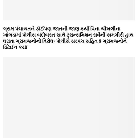
ગ્રામ પંચાયતને કોઈપણ જાતની જાણ કર્યા વિના ચીખલીના
ખાંભડામાં પોલીસ બંદોબસ્‍ત સાથે ટ્રાન્‍સમિશન સર્વેની કામગીરી હાથ
ધરાતા ગ્રામજનોનો વિરોધઃ પોલીસે સરપંચ સહિત 9 ગ્રામજનોને
ડિટેઈન કર્યા