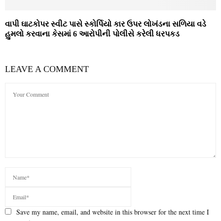
વાપી ઘાટકોપર સ્‍વીટ પાસે સ્‍કોર્પિયો કાર ઉપર લોખંડના સળિયા વડે
હુમલો કરવાના કેસમાં 6 આરોપીની પોલીસે કરેલી ધરપકડ
LEAVE A COMMENT
Save my name, email, and website in this browser for the next time I