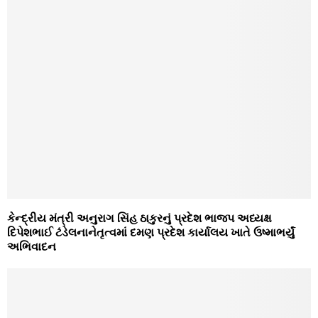
કેન્‍દ્રીય મંત્રી અનુરાગ સિંહ ઠાકુરનું પ્રદેશ ભાજપ અધ્‍યક્ષ
દિપેશભાઈ ટંડેલનાનેતૃત્‍વમાં દમણ પ્રદેશ કાર્યાલય ખાતે ઉષ્‍માભર્યું
અભિવાદન