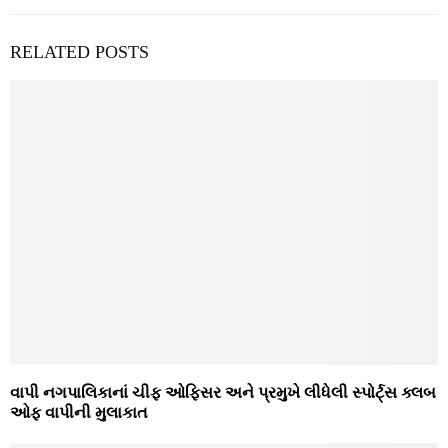
RELATED POSTS
વાપી નગપાલિકાનાં ચીફ ઓફિસર અને પ્રમુખે લીધેલી સ્‍પોર્ટ્‍સ ક્‍લબ
ઓફ વાપીની મુલાકાત