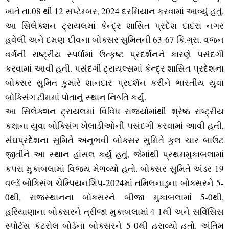
ખાતે તા.08 થી 12 સપ્‍ટેમ્‍બર, 2024 દરમિયાન કરવામાં આવ્‍યું હતું.
આ સિલેક્‍શન ટ્રાયલમાં કેન્‍દ્ર શાસિત પ્રદેશ દાદરા નગર
હવેલી અને દમણ-દીવના બોક્‍સર સુમિતની 63-67 કિ.ગ્રા. વજન
વર્ગની રાષ્‍ટ્રીય સ્‍પર્ધામાં ઉત્‍કૃષ્‍ટ પ્રદર્શનને કારણે પસંદગી
કરવામાં આવી હતી. પસંદગી ટ્રાયલ્‍સમાં કેન્‍દ્ર શાસિત પ્રદેશના
બોક્‍સર સુમિત કુમારે શાનદાર પ્રદર્શન કરીને ભારતીય યુવા
બોક્‍સિંગ ટીમમાં પોતાનું સ્‍થાન નિﾍતિ કર્યું.
આ સિલેક્‍શન ટ્રાયલમાં વિવિધ રાજ્‍યોમાંથી શ્રેષ્ઠ રાષ્‍ટ્રીય
કક્ષાના યુવા બોક્‍સિંગ ખેલાડીઓની પસંદગી કરવામાં આવી હતી,
સંઘપ્રદેશના સુમિતે અનુભવી બોક્‍સર સુમિતે કુલ ચાર બાઉટ
જીતીને આ સ્‍થાન હાંસલ કર્યું હતું, જેમાંથી પ્રથમમુકાબલામાં
કપરા મુકાબલામાં વિજય મેળવ્‍યો હતો. બોક્‍સર સુમિતે અંડર-19
વર્લ્‍ડ બોક્‍સિંગ ચેમ્‍પિયનશિપ-2024માં તમિલનાડુના બોક્‍સરને 5-
0થી, રાજસ્‍થાનના બોક્‍સરને બીજા મુકાબલામાં 5-0થી,
હરિયાણાના બોક્‍સરને ત્રીજા મુકાબલામાં 4-1થી અને સર્વિસિસ
સ્‍પોર્ટ્‍સ કંટ્રોલ બોર્ડના બોક્‍સરને 5-0થી હરાવ્‍યો હતો. અંતિમ