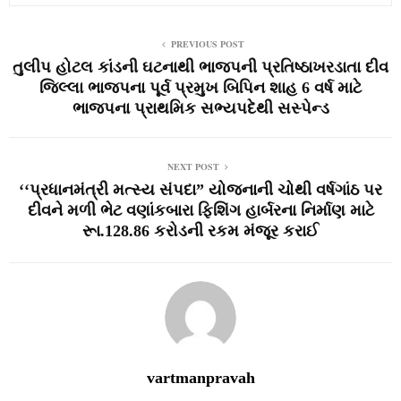
PREVIOUS POST
તુલીપ હોટલ કાંડની ઘટનાથી ભાજપની પ્રતિષ્‍ઠાખરડાતા દીવ
જિલ્લા ભાજપના પૂર્વ પ્રમુખ બિપિન શાહ 6 વર્ષ માટે
ભાજપના પ્રાથમિક સભ્‍યપદેથી સસ્‍પેન્‍ડ
NEXT POST
‘‘પ્રધાનમંત્રી મત્‍સ્‍ય સંપદા” યોજનાની ચોથી વર્ષગાંઠ પર
દીવને મળી ભેટ વણાંકબારા ફિશિંગ હાર્બરના નિર્માણ માટે
રૂા.128.86 કરોડની રકમ મંજૂર કરાઈ
vartmanpravah