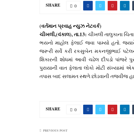
SHARE
0
(વર્તમાન પ્રવાહ ન્‍યુઝ નેટવર્ક)
ચીખલી,(વંકાલ), તા.13:
ચીખલી તાલુકાના ચિતાલ
ભયનો માહોલ ફેલાઈ જવા પામ્‍યો હતો. જ્‍ય
જરૂરી સર્વે કરી રકસુબેન મકનજીભાઈ પટેલન
શિકારની શોધમાં આવી ચઢેલ દીપડો પાંજરે પુર
પુરાયાની વાત ફેલાતા લોકો મોટી સંખ્‍યામાં 
તપાસ બાદ સલામત સ્‍થળે છોડવાની તજવીજ હા
SHARE
0
PREVIOUS POST