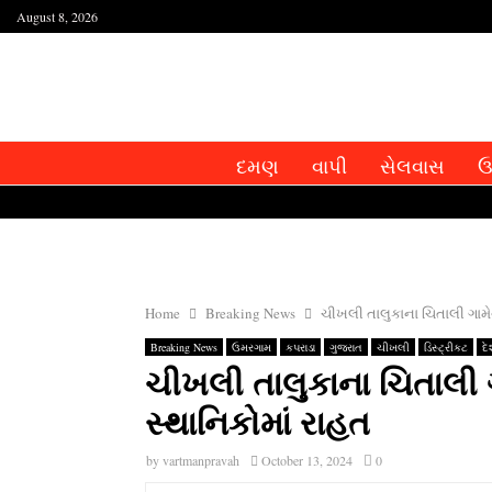
August 8, 2026
દમણ
વાપી
સેલવાસ
ઉ
Home
Breaking News
ચીખલી તાલુકાના ચિતાલી ગામેથી 
Breaking News
ઉમરગામ
કપરાડા
ગુજરાત
ચીખલી
ડિસ્ટ્રીકટ
દ
ચીખલી તાલુકાના ચિતાલી ગા
સ્‍થાનિકોમાં રાહત
by
vartmanpravah
October 13, 2024
0