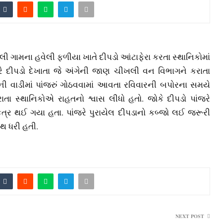
ી ગામના હવેલી ફળીયા ખાતે દીપડો આંટાફેરા કરતા સ્‍થાનિકોમાં
ારે દીપડો દેખાતા જે અંગેની જાણ ચીખલી વન વિભાગને કરાતા
ી વાડીમાં પાંજરું ગોઠવવામાં આવતા રવિવારની બપોરના સમયે
ાતા સ્‍થાનિકોએ રાહતનો શ્વાસ લીધો હતો. જોકે દીપડો પાંજરે
એકત્ર થઈ ગયા હતા. પાંજરે પુરાયેલ દીપડાનો કબ્‍જો લઈ જરૂરી
થ ધરી હતી.
NEXT POST