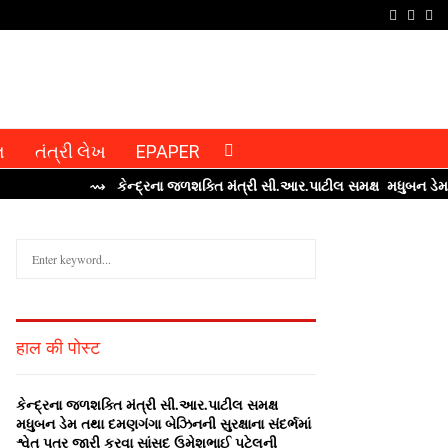
F
T
I
a
w
n
c
i
s
e
t
t
b
t
a
લ
તંત્રી લેખ
EPAPER
o
e
g
⇝ કેન્‍દ્રના જળશક્‍તિ મંત્રી સી.આર.પાટીલ સમક્ષ મધુબન ડેમ તથા દ
o
r
r
k
a
S
m
e
a
S
r
c
E
हाल की पोस्ट
h
f
A
o
કેન્‍દ્રના જળશક્‍તિ મંત્રી સી.આર.પાટીલ સમક્ષ
r
R
મધુબન ડેમ તથા દમણગંગા બેઝિનની સુરક્ષાના સંદર્ભમાં
:
શ્વેત પત્ર જારી કરવા સાંસદ ઉમેશભાઈ પટેલની