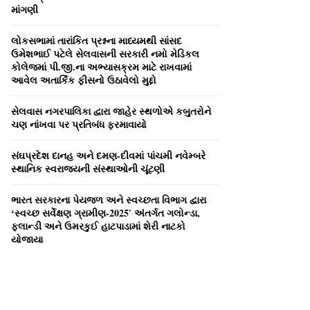
C
માંગણી
H
લોકસભામાં તારાંકિત પ્રશ્નના માધ્‍યમથી સાંસદ
ઉમેશભાઈ પટેલે સેલવાસની સરકારી નમો મેડિકલ
કોલેજમાં પી.જી.ના અભ્‍યાસક્રમ માટે રાખવામાં
આવેલ અતાર્કિક ફીસનો ઉઠાવેલો મુદ્દો
સેલવાસ નગરપાલિકા દ્વારા જાહેર સ્‍થળોએ કબુતરોને
ચણ નાંખવા પર પ્રતિબંધ ફરમાવાયો
સંઘપ્રદેશ દાનહ અને દમણ-દીવમાં પાંચમી નવેમ્‍બરે
સ્‍થાનિક સ્‍વરાજ્‍યની સંસ્‍થાઓની ચૂંટણી
ભારત સરકારના પેયજળ અને સ્‍વચ્‍છતા વિભાગ દ્વારા
‘સ્‍વચ્‍છ સર્વેક્ષણ ગ્રામીણ-2025′ અંતર્ગત ગલોન્‍ડા,
ફલાન્‍ડી અને ઉમરકુઈ હાટપાડામાં શેરી નાટકો
યોજાયા