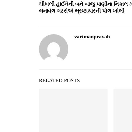
ચીખલી હાઈવેની બંને બાજુ પાણીના નિકાલ મ
બનાવેલ ગટરોએ ભ્રષ્‍ટાચારની પોલ ખોલી
vartmanpravah
RELATED POSTS