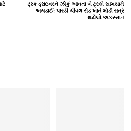
ાટે
ટ્રક ડ્રાઇવરને ઝોકું આવતા બે ટ્રકો સામસામે
અથડાઈ: પારડી ચીવલ રોડ ખાતે મોડી રાત્રે
થયેલો અકસ્‍માત