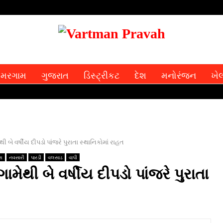
મરગામ
ગુજરાત
ડિસ્ટ્રીકટ
દેશ
મનોરંજન
ખે
બે વર્ષીય દીપડો પાંજરે પુરાતા સ્‍થાનિકોમાં રાહત
ેશ
નવસારી
પારડી
વલસાડ
વાપી
મેથી બે વર્ષીય દીપડો પાંજરે પુરાતા