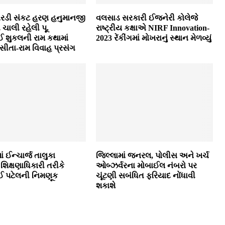
પારડી સંકટ હરણ હનુમાનજી
વલસાડ સરકારી ઈજનેરી કોલેજે
ે ચાલી રહેલી પૂ.
રાષ્ટ્રીય કક્ષાએ NIRF Innovation-
ઈ શુકલની રામ કથામાં
2023 રેંકીંગમાં મોખરાનું સ્થાન મેળવ્યું
ીતા-રામ વિવાહ પ્રસંગ
ઈન્‍ચાર્જ તાલુકા
જિલ્લામાં જનરલ, પોલીસ અને ખર્ચ
શિક્ષણાધિકારી તરીકે
ઓબ્‍ઝર્વરના મોબાઈલ નંબરો પર
 પટેલની નિમણૂક
ચૂંટણી સબંધિત ફરિયાદ નોંધાવી
શકાશે