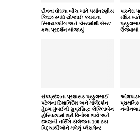
દીવના ઘોઘલા બીચ ખાતે પર્યાવરણીય
પારનેરા 
ક્‍વિઝ સ્‍પર્ધા યોજાઈઃ કચરાના
મંદિર ખાત
રિસાયકલીંગ અને ‘વેસ્‍ટમાંથી બેસ્‍ટ’
પ્રફુલભા
કલા પ્રદર્શન યોજાયું
ઉજવાયો સ
સંઘપ્રદેશના પ્રશાસક પ્રફુલભાઈ
ઓલપાડમાં 
પટેલના દિશાનિર્દેશ અને માર્ગદર્શન
પ્રાથમિક 
હેઠળ મુંબઈની સુપ્રસિદ્ધ કોકિલાબેન
નગીનભાઈ
હોસ્‍પિટલમાં શ્રી વિનોબા ભાવે અને
દમણની નર્સિંગ કોલેજના 100 ટકા
વિદ્યાર્થીઓને મળેલું પ્‍લેસમેન્‍ટ