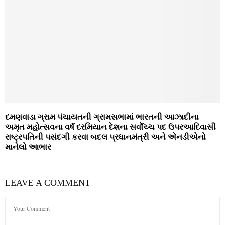
દમણવાડા ગ્રામ પંચાયતની ગ્રામસભામાં ભારતની આઝાદીના
અમૃત મહોત્‍સવના વર્ષ દરમિયાન દેશના સર્વોચ્‍ચ પદ ઉપરઆદિવાસી
રાષ્‍ટ્રપતિની પસંદગી કરવા બદલ પ્રધાનમંત્રી અને એનડીએનો
માનેલો આભાર
LEAVE A COMMENT