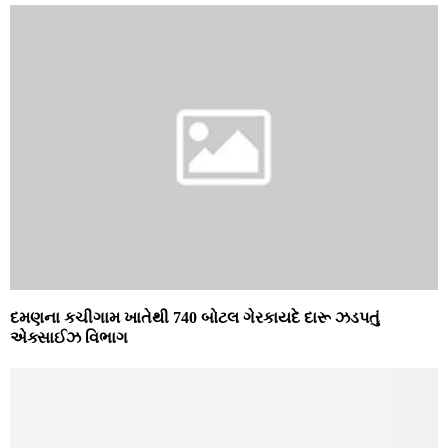
દમણના કચીગામ ખાતેથી 740 બોટલ ગેરકાયદે દારૂ ઝડપતું
એક્‍સાઈઝ વિભાગ