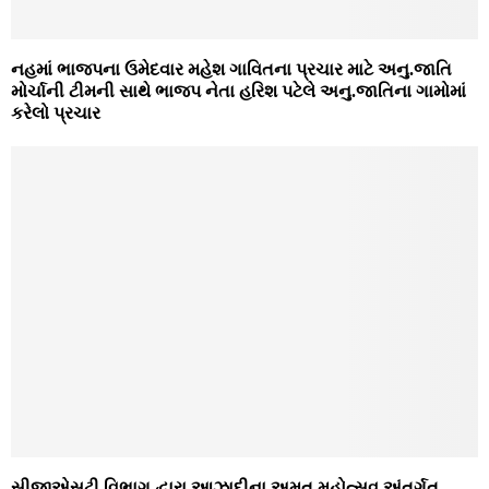
નહમાં ભાજપના ઉમેદવાર મહેશ ગાવિતના પ્રચાર માટે અનુ.જાતિ
મોર્ચાની ટીમની સાથે ભાજપ નેતા હરિશ પટેલે અનુ.જાતિના ગામોમાં
કરેલો પ્રચાર
સીજીએસટી વિભાગ દ્વારા આઝાદીના અમૃત મહોત્‍સવ અંતર્ગત