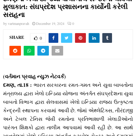
M
મુલાકાત: સંઘપ્રદેશ પ્રશાસનના કાર્યોની કરેલી
સરાહના
E
by
vartmanpravah
December 19, 2024
0
N
SHARE
0
U
(વર્તમાન પ્રવાહ ન્‍યુઝ નેટવર્ક)
દમણ, તા.18 :
ભારત સરકારના રમત-ગમત અને યુવા બાબતોના
મંત્રાલય દ્વારા ખેલો ઇન્‍ડિયા યોજના અંતર્ગત સંઘપ્રદેશના યુવા
બાબતો વિભાગ દ્વારા સેલવાસમાં ખેલો ઇન્‍ડિયા રાજ્‍ય ઉત્‍કૃષ્‍ટતા
કેન્‍દ્રની સ્‍થાપના કરવામાં આવી છે. જેમાં એથ્‍લેટિક્‍સ, તીરંદાજી
અને ટેબલ ટેનિસ જેવી રમતોના પ્રતિભાશાળી ખેલાડીઓનો
પારંગત શિક્ષકો દ્વારા તાલીમ આપવામાં આવી રહી છે. આ સાથે
ખાનવેલમાં ખેલો ઇન્‍ડિયા અંતર્ગત ફૂટબોલ સેન્‍ટર અને દમણમાં