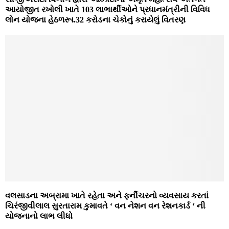
આયોજીત રખોલી ખાતે 103 લાભાર્થીઓને પ્રધાનમંત્રીની વિવિધ
લોન યોજના હેઠળરૂા.32 કરોડના ચેકોનું કરાયેલું વિતરણ
વલસાડના અબ્રામા ખાતે રહેતા અને ફર્નીચરનો વ્‍યવસાય કરતાં
ચિરંજીવીલાલ સુરતારામ કુમાવતે ‘ વન નેશન વન રેશનકાર્ડ ‘ ની
યોજનાનો લાભ લીધો