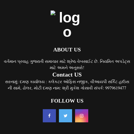
ABOUT US
વર્તમાન પ્રવાહ ગુજરાતી સમાચાર માટે શ્રેષ્ઠ વેબસાઈટ છે. નિયમિત અપડેટ્સ
માટે અમને અનુસરો!
Contact US
સરનામું: દમણ કાર્યાલય : કલેકટર ઓફિસ નજીક, વીઆયપી સર્કિટ હાઉસ
ની સામે, ઢોલર, મોટી દમણ નામ: શ્રી મુકેશ ગોસાવી સંપર્ક: 9979619477
FOLLOW US