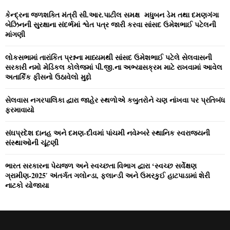
f
A
o
કેન્‍દ્રના જળશક્‍તિ મંત્રી સી.આર.પાટીલ સમક્ષ મધુબન ડેમ તથા દમણગંગા
r
R
બેઝિનની સુરક્ષાના સંદર્ભમાં શ્વેત પત્ર જારી કરવા સાંસદ ઉમેશભાઈ પટેલની
:
માંગણી
C
લોકસભામાં તારાંકિત પ્રશ્નના માધ્‍યમથી સાંસદ ઉમેશભાઈ પટેલે સેલવાસની
H
સરકારી નમો મેડિકલ કોલેજમાં પી.જી.ના અભ્‍યાસક્રમ માટે રાખવામાં આવેલ
અતાર્કિક ફીસનો ઉઠાવેલો મુદ્દો
સેલવાસ નગરપાલિકા દ્વારા જાહેર સ્‍થળોએ કબુતરોને ચણ નાંખવા પર પ્રતિબંધ
ફરમાવાયો
સંઘપ્રદેશ દાનહ અને દમણ-દીવમાં પાંચમી નવેમ્‍બરે સ્‍થાનિક સ્‍વરાજ્‍યની
સંસ્‍થાઓની ચૂંટણી
ભારત સરકારના પેયજળ અને સ્‍વચ્‍છતા વિભાગ દ્વારા ‘સ્‍વચ્‍છ સર્વેક્ષણ
ગ્રામીણ-2025′ અંતર્ગત ગલોન્‍ડા, ફલાન્‍ડી અને ઉમરકુઈ હાટપાડામાં શેરી
નાટકો યોજાયા