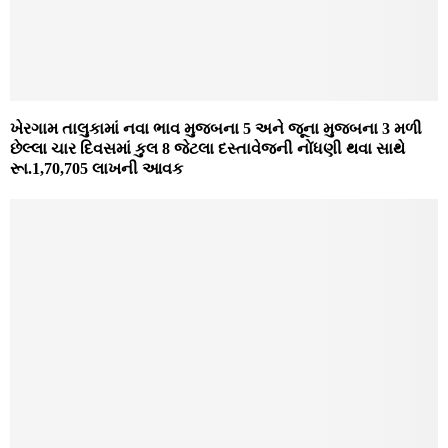
ખેરગામ તાલુકામાં નવા ભાવ મુજબના 5 અને જૂના મુજબના 3 મળી
છેલ્લા ચાર દિવસમાં કુલ 8 જેટલા દસ્‍તાવેજની નોંધણી થવા સાથે
રૂા.1,70,705 લાખની આવક