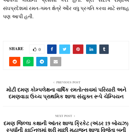
સંઘપ્રદેશમાં રમત-ગમત ક્ષેત્રે ઔર વધુ પ્રગતિ કરવા માટે સલાહ
પણ આપી હતી.
SHARE
0
PREVIOUS POST
મોટી દમણ કોમ્‍પલેક્ષના વાર્ષિક રમતોત્‍સવમાં પરિયારી અને
દમણવાડા ઉચ્‍ચ પ્રાથમિક શાળા સંયુક્‍ત રૂપે ચેમ્‍પિયન
NEXT POST
દમણ જિલ્લા કક્ષાની આંતર શાળા ક્રિકેટ (અંડર 19 બોયઝ)
સ્‍પર્ધાની ફાઈનલમાં શ્રી માછી મહાજન શાળા વિજેતા બની