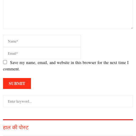
Save my name, email, and website in this browser for the next time I
comment.
S
e
a
S
r
c
E
हाल की पोस्ट
h