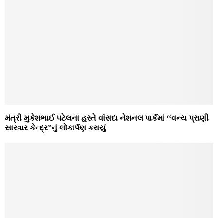
મંત્રી મુકેશભાઈ પટેલના હસ્‍તે વાંસદા નેશનલ પાર્કમાં ‘‘વન્‍ય પ્રાણી
સારવાર કેન્‍દ્ર”નું લોકાર્પણ કરાયું