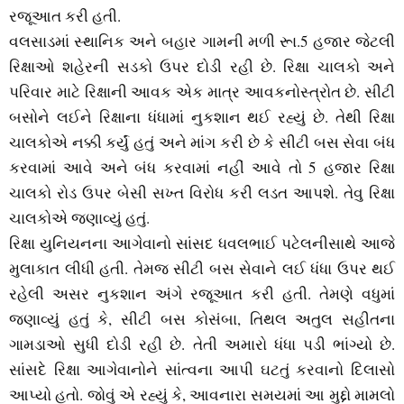
રજૂઆત કરી હતી.
વલસાડમાં સ્‍થાનિક અને બહાર ગામની મળી રૂા.5 હજાર જેટલી
રિક્ષાઓ શહેરની સડકો ઉપર દોડી રહી છે. રિક્ષા ચાલકો અને
પરિવાર માટે રિક્ષાની આવક એક માત્ર આવકનોસ્ત્રોત છે. સીટી
બસોને લઈને રિક્ષાના ધંધામાં નુકશાન થઈ રહ્યું છે. તેથી રિક્ષા
ચાલકોએ નક્કી કર્યું હતું અને માંગ કરી છે કે સીટી બસ સેવા બંધ
કરવામાં આવે અને બંધ કરવામાં નહીં આવે તો 5 હજાર રિક્ષા
ચાલકો રોડ ઉપર બેસી સખ્‍ત વિરોધ કરી લડત આપશે. તેવુ રિક્ષા
ચાલકોએ જણાવ્‍યું હતું.
રિક્ષા યુનિયનના આગેવાનો સાંસદ ધવલભાઈ પટેલનીસાથે આજે
મુલાકાત લીધી હતી. તેમજ સીટી બસ સેવાને લઈ ધંધા ઉપર થઈ
રહેલી અસર નુકશાન અંગે રજૂઆત કરી હતી. તેમણે વધુમાં
જણાવ્‍યું હતું કે, સીટી બસ કોસંબા, તિથલ અતુલ સહીતના
ગામડાઓ સુધી દોડી રહી છે. તેતી અમારો ધંધા પડી ભાંગ્‍યો છે.
સાંસદે રિક્ષા આગેવાનોને સાંત્‍વના આપી ઘટતું કરવાનો દિલાસો
આપ્‍યો હતો. જોવું એ રહ્યું કે, આવનારા સમયમાં આ મુદ્દો મામલો