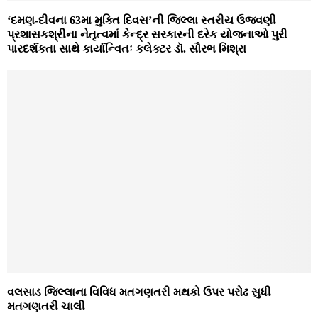
‘દમણ-દીવના 63મા મુક્‍તિ દિવસ’ની જિલ્લા સ્‍તરીય ઉજવણી
પ્રશાસકશ્રીના નેતૃત્‍વમાં કેન્‍દ્ર સરકારની દરેક યોજનાઓ પુરી
પારદર્શકતા સાથે કાર્યાન્‍વિતઃ કલેક્‍ટર ડૉ. સૌરભ મિશ્રા
વલસાડ જિલ્લાના વિવિધ મતગણતરી મથકો ઉપર પરોઢ સુધી
મતગણતરી ચાલી