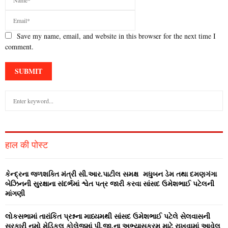
Save my name, email, and website in this browser for the next time I
comment.
S
e
a
S
r
c
E
हाल की पोस्ट
h
f
A
o
કેન્‍દ્રના જળશક્‍તિ મંત્રી સી.આર.પાટીલ સમક્ષ મધુબન ડેમ તથા દમણગંગા
r
R
બેઝિનની સુરક્ષાના સંદર્ભમાં શ્વેત પત્ર જારી કરવા સાંસદ ઉમેશભાઈ પટેલની
:
માંગણી
C
લોકસભામાં તારાંકિત પ્રશ્નના માધ્‍યમથી સાંસદ ઉમેશભાઈ પટેલે સેલવાસની
H
સરકારી નમો મેડિકલ કોલેજમાં પી.જી.ના અભ્‍યાસક્રમ માટે રાખવામાં આવેલ