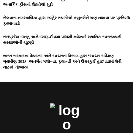
અતાર્કિક ફીસનો ઉઠાવેલો મુદ્દો
સેલવાસ નગરપાલિકા દ્વારા જાહેર સ્‍થળોએ કબુતરોને ચણ નાંખવા પર પ્રતિબંધ
ફરમાવાયો
સંઘપ્રદેશ દાનહ અને દમણ-દીવમાં પાંચમી નવેમ્‍બરે સ્‍થાનિક સ્‍વરાજ્‍યની
સંસ્‍થાઓની ચૂંટણી
ભારત સરકારના પેયજળ અને સ્‍વચ્‍છતા વિભાગ દ્વારા ‘સ્‍વચ્‍છ સર્વેક્ષણ
ગ્રામીણ-2025′ અંતર્ગત ગલોન્‍ડા, ફલાન્‍ડી અને ઉમરકુઈ હાટપાડામાં શેરી
નાટકો યોજાયા