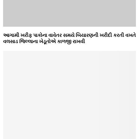
આગામી ખરીફ પાકોના વાવેતર સમયે બિયારણની ખરીદી કરતી વખતે
વલસાડ જિલ્લાના ખેડૂતોએ કાળજી રાખવી