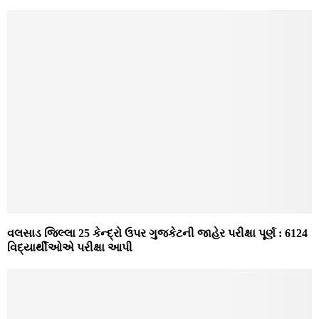
વલસાડ જિલ્લા 25 કેન્‍દ્રો ઉપર ગુજકેટની જાહેર પરીક્ષા પૂર્ણ : 6124
વિદ્યાર્થીઓએ પરીક્ષા આપી