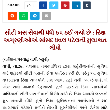
M
SHARE
1
E
N
સીટી બસ સેવાથી ધંધો ઠપ ઠઈ ગયો છે : રિક્ષા
U
અગ્રણીઓએ સાંસદ ધવલ પટેલની મુલાકાત
લીધી
(વર્તમાન પ્રવાહ વાપી બ્‍યુરો)
વાપી, તા.26:
વલસાડ નગરપાલિકા દ્વારા શહેરીજનોની સુવિધા
માટે શહેરમાં સીટી બસની સેવા કાર્યરત કરી છે. પરંતુ આ સુવિધા
વલસાડના રિક્ષા ચાલકોને રાશ આવી રહી નથી. આજે શહેરમાં
એક નવો મામલો ઉદ્દભવ્‍યો હતો. હજારો રિક્ષા ચાલકોએ
પાલિકાની સીટી બસ સેવાનો વિરોધ કર્યો છે. રિક્ષા ચાલકો લડતનો
મુડ બનાવી દીધો હતો. રિક્ષા યુનિયનના આગેવાનો સાંસદ
ધવલભાઈ પટેલને મળીને તેમની મુશ્‍કેલીઓ અને ઉકેલ માટે