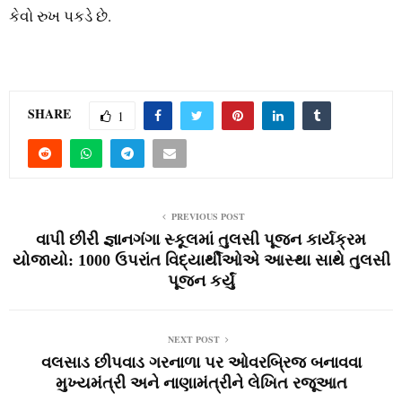
કેવો રુખ પકડે છે.
SHARE
1
PREVIOUS POST
વાપી છીરી જ્ઞાનગંગા સ્‍કૂલમાં તુલસી પૂજન કાર્યક્રમ
યોજાયો: 1000 ઉપરાંત વિદ્યાર્થીઓએ આસ્‍થા સાથે તુલસી
પૂજન કર્યું
NEXT POST
વલસાડ છીપવાડ ગરનાળા પર ઓવરબ્રિજ બનાવવા
મુખ્‍યમંત્રી અને નાણામંત્રીને લેખિત રજૂઆત