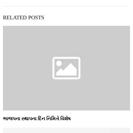
RELATED POSTS
ભાજપના સ્‍થાપના દિન નિમિત્તે વિશેષ