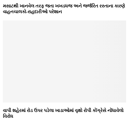
મસાટથી ખાનવેલ તરફ જતા ખખડધજ અને જર્જરિત રસ્‍તાના કારણે
વાહનચાલકો-રાહદારીઓ પરેશાન
વાપી શહેરમાં રોડ ઉપર પડેલા ખાડાઓમાં વૃક્ષો રોપી કોંગ્રેસે નોંધાવેલો
વિરોધ