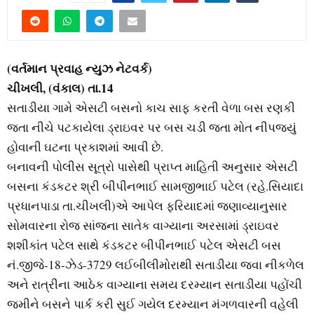
M
E
(વર્તમાન પ્રવાહ ન્‍યુઝ નેટવર્ક)
N
ચીખલી, (વંકાલ) તા.14
સતાડીયા ગામે એસટી બસનો કાચ સાફ કરતી વેળા બસ રણકી
U
જતા નીચે પટકાયેલા ડ્રાઇવર પર બસ ચડી જતા મોત નીપજ્‍યું
હોવાની ઘટના પ્રકાશમાં આવી છે.
બનાવની પોલીસ સૂત્રો પાસેથી પ્રાપ્ત માહિતી અનુસાર એસટી
બસના કંડકટર શ્રી બીપીનભાઈ સામજીભાઈ પટેલ (રહે.સિયાદા
પ્રધાનપાડા તા.ચીખલી)એ આપેલ ફરિયાદમાં જણાવ્‍યાનુસાર
સોમવારના રોજ સાંજના સાતેક વાગ્‍યાના અરસામાં ડ્રાઇવર
શશીકાંત પટેલ સાથે કંડકટર બીપીનભાઈ પટેલ એસટી બસ
નં.જીજે-18-ઝેડ-3729 લઈબીલીમોરાથી સતાડીયા જવા નીકળેલ
અને રાત્રીના આઠેક વાગ્‍યાના સમય દરમ્‍યાન સતાડીયા પહોંચી
જમીને બસને પાર્ક કરી સુઈ ગયેલ દરમ્‍યાન મંગળવારની વહેલી