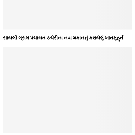
સાયલી ગ્રામ પંચાયત કચેરીના નવા મકાનનું કરાયેલું ખાતમુહૂર્ત