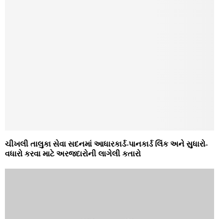
ચીખલી તાલુકા સેવા સદનમાં આધારકાર્ડ-પાનકાર્ડ લિંક અને સુધારો-
વધારો કરવા માટે અરજદારોની લાગેલી કતારો