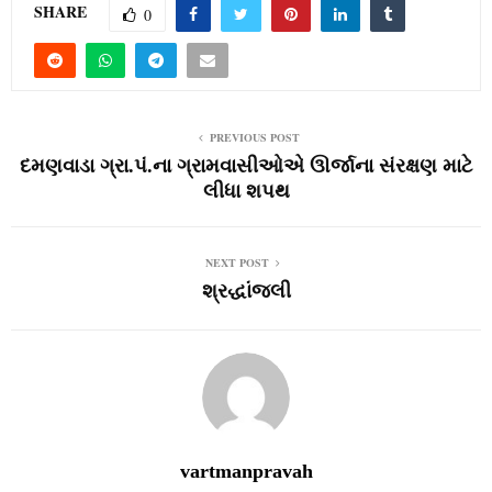
SHARE
0
PREVIOUS POST
દમણવાડા ગ્રા.પં.ના ગ્રામવાસીઓએ ઊર્જાના સંરક્ષણ માટે
લીધા શપથ
NEXT POST
શ્રદ્ધાંજલી
vartmanpravah