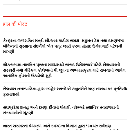
e
a
S
r
c
E
हाल की पोस्ट
h
f
A
o
કેન્‍દ્રના જળશક્‍તિ મંત્રી સી.આર.પાટીલ સમક્ષ મધુબન ડેમ તથા દમણગંગા
r
R
બેઝિનની સુરક્ષાના સંદર્ભમાં શ્વેત પત્ર જારી કરવા સાંસદ ઉમેશભાઈ પટેલની
:
માંગણી
C
લોકસભામાં તારાંકિત પ્રશ્નના માધ્‍યમથી સાંસદ ઉમેશભાઈ પટેલે સેલવાસની
H
સરકારી નમો મેડિકલ કોલેજમાં પી.જી.ના અભ્‍યાસક્રમ માટે રાખવામાં આવેલ
અતાર્કિક ફીસનો ઉઠાવેલો મુદ્દો
સેલવાસ નગરપાલિકા દ્વારા જાહેર સ્‍થળોએ કબુતરોને ચણ નાંખવા પર પ્રતિબંધ
ફરમાવાયો
સંઘપ્રદેશ દાનહ અને દમણ-દીવમાં પાંચમી નવેમ્‍બરે સ્‍થાનિક સ્‍વરાજ્‍યની
સંસ્‍થાઓની ચૂંટણી
ભારત સરકારના પેયજળ અને સ્‍વચ્‍છતા વિભાગ દ્વારા ‘સ્‍વચ્‍છ સર્વેક્ષણ