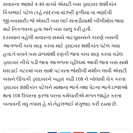
સવારના આશરે 4:40 વાગ્‍યે એસટી બસ ડ્રાઇવર શશીકાંત
કિકાભાઈ પટેલ (રહે.નાંદરખા વાંઝરી ફળીયા તા.ગણદેવી
જી.નવસારી) જે એસટી બસ લઈ સતાડીયાથી બીલીમોરા જવા
માટે નિકળવના હતા.અને બસ ચાલુ કરી હતી.
દરમ્‍યાન વહેલી સવારના સમયે ગાઢ ધૂમમ્‍સને કારણે બસની
આગળની કાચ સાફ કરવા માટે ડ્રાઇવર શશીકાંત પટેલ ગયા
હતા.તે વખતે બસ ઢાળમાંથી રણકી જતા કાચ સાફ કરવા ચઢેલ
ડ્રાઇવર નીચે પડી જતા આગળના વ્‍હીલમાં આવી જતા બસ સાથે
ધસડાઈ ગટરમાં બસ સાથે પટકાતા જેસીબી મશીન લાવી એસટી
બસને ઊંચકી ડ્રાઇવરને બહાર કાઢી 108 ને બોલાવી ચેક કરતા
ડ્રાઇવર શશીકાંત પટેલને માથાના ભાગે તથા પેટના ભાગે ઇજાઓ
થતા 108 ઉપરના ફરજ પરના કર્મચારીએ મળત જાહેર કરતા
બનાવની વધુ તપાસ હે.કો.નેહલભાઈ મંગુભાઇ કરી રહ્યા છે.