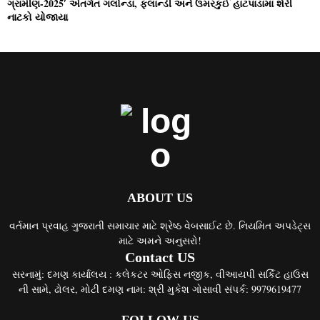
ગ્રામીણ-2025′ અંતર્ગત ગલોન્‍ડા, ફલાન્‍ડી અને ઉમરકુઈ હાટપાડામાં શેરી
નાટકો યોજાયા
ABOUT US
વર્તમાન પ્રવાહ ગુજરાતી સમાચાર માટે શ્રેષ્ઠ વેબસાઈટ છે. નિયમિત અપડેટ્સ
માટે અમને અનુસરો!
Contact US
સરનામું: દમણ કાર્યાલય : કલેકટર ઓફિસ નજીક, વીઆયપી સર્કિટ હાઉસ
ની સામે, ઢોલર, મોટી દમણ નામ: શ્રી મુકેશ ગોસાવી સંપર્ક: 9979619477