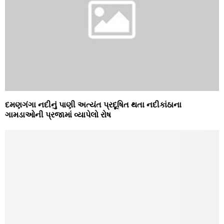
દમણગંગા નદીનું પાણી અત્‍યંત પ્રદૂષિત થતા નદીકાંઠાના
ગામડાઓની પ્રજામાં વ્‍યાપેલો રોષ