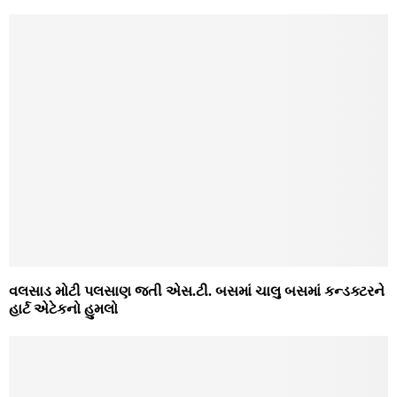
વલસાડ મોટી પલસાણ જતી એસ.ટી. બસમાં ચાલુ બસમાં કન્‍ડક્‍ટરને
હાર્ટ એટેકનો હુમલો