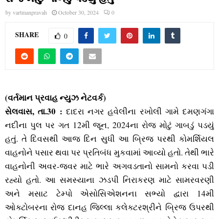
M
by
vartmanpravah
October 30, 2024
0
E
SHARE
0
N
U
(વર્તમાન પ્રવાહ ન્‍યુઝ નેટવર્ક)
સેલવાસ, તા.30 :
દાદરા નગર હવેલીના રખોલી ગામે દમણગંગા
નદીના પુલ પર ગત 12મી જૂન, 2024ના રોજ મોટું ગાબડું પડયું
હતું. તે દિવસથી આજ દિન સુધી આ બ્રિજ પરથી કોમર્શિયલ
વાહનોને પસાર થવા પર પ્રતિબંધ મુકવામાં આવ્‍યો હતો. તેથી ભારે
વાહનોની અવર-જવર માટે ભારે અગવડતાનો સામનો કરવા પડી
રહ્યો હતો. આ સમસ્‍યાના ઝડપી નિરાકરણ માટે સામરવરણી
અને મસાટ ટેમ્‍પો એસોસિએશનના સભ્‍યો દ્વારા 14મી
ઓક્‍ટોબરના રોજ દાનહ જિલ્લા કલેક્‍ટરશ્રીને બ્રિજ ઉપરથી