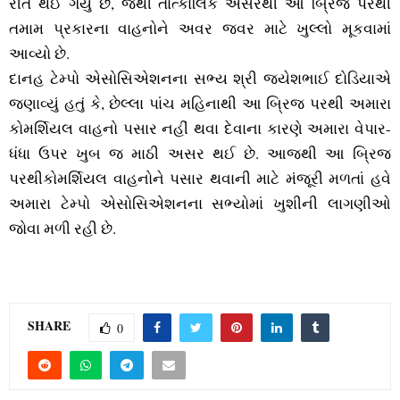
રીતે થઈ ગયું છે, જેથી તાત્‍કાલિક અસરથી આ બ્રિજ પરથી
તમામ પ્રકારના વાહનોને અવર જવર માટે ખુલ્લો મૂકવામાં
આવ્‍યો છે.
દાનહ ટેમ્‍પો એસોસિએશનના સભ્‍ય શ્રી જયેશભાઈ દોડિયાએ
જણાવ્‍યું હતું કે, છેલ્લા પાંચ મહિનાથી આ બ્રિજ પરથી અમારા
કોમર્શિયલ વાહનો પસાર નહીં થવા દેવાના કારણે અમારા વેપાર-
ધંધા ઉપર ખુબ જ માઠી અસર થઈ છે. આજથી આ બ્રિજ
પરથીકોમર્શિયલ વાહનોને પસાર થવાની માટે મંજૂરી મળતાં હવે
અમારા ટેમ્‍પો એસોસિએશનના સભ્‍યોમાં ખુશીની લાગણીઓ
જોવા મળી રહી છે.
SHARE
0