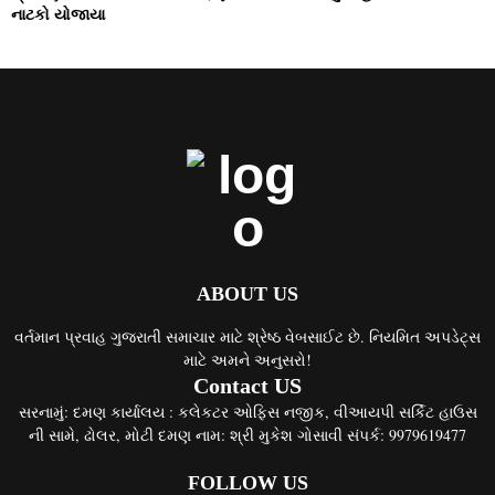
નાટકો યોજાયા
ABOUT US
વર્તમાન પ્રવાહ ગુજરાતી સમાચાર માટે શ્રેષ્ઠ વેબસાઈટ છે. નિયમિત અપડેટ્સ
માટે અમને અનુસરો!
Contact US
સરનામું: દમણ કાર્યાલય : કલેકટર ઓફિસ નજીક, વીઆયપી સર્કિટ હાઉસ
ની સામે, ઢોલર, મોટી દમણ નામ: શ્રી મુકેશ ગોસાવી સંપર્ક: 9979619477
FOLLOW US