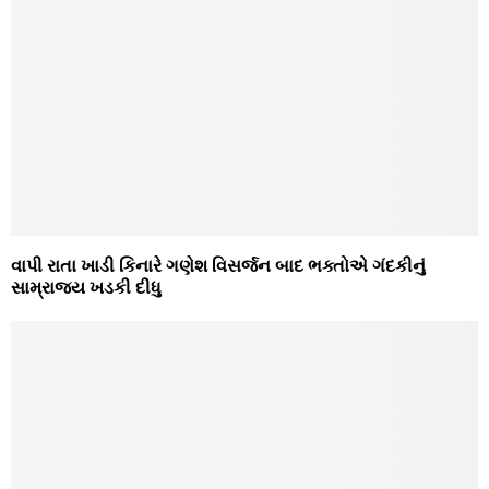
વાપી રાતા ખાડી કિનારે ગણેશ વિસર્જન બાદ ભક્‍તોએ ગંદકીનું
સામ્રાજ્‍ય ખડકી દીધુ