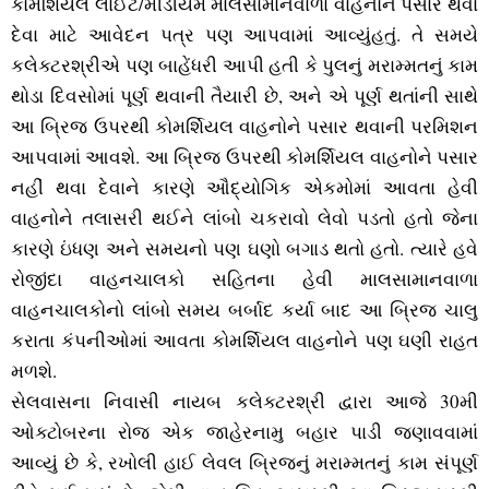
કોમર્શિયલ લાઈટ/મીડીયમ માલસામાનવાળા વાહનોને પસાર થવા
દેવા માટે આવેદન પત્ર પણ આપવામાં આવ્‍યુંહતું. તે સમયે
કલેક્‍ટરશ્રીએ પણ બાહેંધરી આપી હતી કે પુલનું મરામ્‍મતનું કામ
થોડા દિવસોમાં પૂર્ણ થવાની તૈયારી છે, અને એ પૂર્ણ થતાંની સાથે
આ બ્રિજ ઉપરથી કોમર્શિયલ વાહનોને પસાર થવાની પરમિશન
આપવામાં આવશે. આ બ્રિજ ઉપરથી કોમર્શિયલ વાહનોને પસાર
નહીં થવા દેવાને કારણે ઔદ્યોગિક એકમોમાં આવતા હેવી
વાહનોને તલાસરી થઈને લાંબો ચકરાવો લેવો પડતો હતો જેના
કારણે ઇંધણ અને સમયનો પણ ઘણો બગાડ થતો હતો. ત્‍યારે હવે
રોજીંદા વાહનચાલકો સહિતના હેવી માલસામાનવાળા
વાહનચાલકોનો લાંબો સમય બર્બાદ કર્યા બાદ આ બ્રિજ ચાલુ
કરાતા કંપનીઓમાં આવતા કોમર્શિયલ વાહનોને પણ ઘણી રાહત
મળશે.
સેલવાસના નિવાસી નાયબ કલેક્‍ટરશ્રી દ્વારા આજે 30મી
ઓક્‍ટોબરના રોજ એક જાહેરનામુ બહાર પાડી જણાવવામાં
આવ્‍યું છે કે, રખોલી હાઈ લેવલ બ્રિજનું મરામ્‍મતનું કામ સંપૂર્ણ