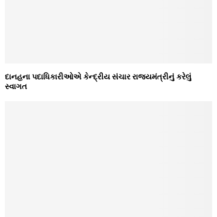
દાનહના પદાધિકારીઓએ કેન્‍દ્રીય સંચાર રાજ્‍યમંત્રીનું કરેલું
સ્‍વાગત