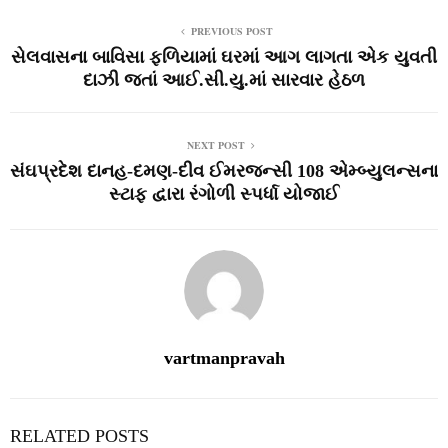
PREVIOUS POST
સેલવાસના બાવિસા ફળિયામાં ઘરમાં આગ લાગતા એક યુવતી
દાઝી જતાં આઈ.સી.યુ.માં સારવાર હેઠળ
NEXT POST
સંઘપ્રદેશ દાનહ-દમણ-દીવ ઈમરજન્‍સી 108 એમ્‍બ્‍યુલન્‍સના
સ્‍ટાફ દ્વારા રંગોળી સ્‍પર્ધા યોજાઈ
vartmanpravah
RELATED POSTS