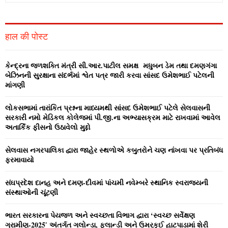
a
S
r
c
E
हाल की पोस्ट
h
f
A
o
કેન્‍દ્રના જળશક્‍તિ મંત્રી સી.આર.પાટીલ સમક્ષ મધુબન ડેમ તથા દમણગંગા
r
R
બેઝિનની સુરક્ષાના સંદર્ભમાં શ્વેત પત્ર જારી કરવા સાંસદ ઉમેશભાઈ પટેલની
:
માંગણી
C
લોકસભામાં તારાંકિત પ્રશ્નના માધ્‍યમથી સાંસદ ઉમેશભાઈ પટેલે સેલવાસની
H
સરકારી નમો મેડિકલ કોલેજમાં પી.જી.ના અભ્‍યાસક્રમ માટે રાખવામાં આવેલ
અતાર્કિક ફીસનો ઉઠાવેલો મુદ્દો
સેલવાસ નગરપાલિકા દ્વારા જાહેર સ્‍થળોએ કબુતરોને ચણ નાંખવા પર પ્રતિબંધ
ફરમાવાયો
સંઘપ્રદેશ દાનહ અને દમણ-દીવમાં પાંચમી નવેમ્‍બરે સ્‍થાનિક સ્‍વરાજ્‍યની
સંસ્‍થાઓની ચૂંટણી
ભારત સરકારના પેયજળ અને સ્‍વચ્‍છતા વિભાગ દ્વારા ‘સ્‍વચ્‍છ સર્વેક્ષણ
ગ્રામીણ-2025′ અંતર્ગત ગલોન્‍ડા, ફલાન્‍ડી અને ઉમરકુઈ હાટપાડામાં શેરી