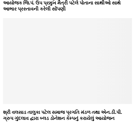
આયોજક જિ.પં. ઉપ પ્રમુખ મૈત્રી પટેલે પોતાના સાથીઓ સાથે
આભાર પ્રસ્તાવની કરેલી સોંપણી
શ્રી વલસાડ તાલુકા પટેલ સમાજ પ્રગતિ મંડળ તથા એન.ડી.પી.
ગ્રુપ ગુંદલાવ દ્વારા બ્‍લડ ડોનેશન કેમ્‍પનું કરાયેલું આયોજન