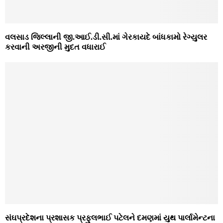
વલસાડ જિલ્લાની જી.આઈ.ડી.સી.માં ગેરકાયદે બાંધકામો રેગ્‍યુલર
કરવાની અરજીની મુદત વધારાઈ
સંઘપ્રદેશના પ્રશાસક પ્રફુલભાઈ પટેલને દમણમાં યુથ પાર્લામેન્ટના