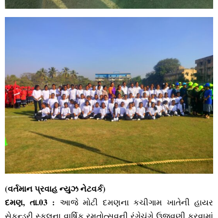
(વર્તમાન પ્રવાહ ન્‍યુઝ નેટવર્ક)
દમણ, તા.03 :
આજે મોટી દમણના કચીગામ ખાતેની હાયર
સેકન્‍ડરી સ્‍કૂલના વાર્ષિક રમતોત્‍સવની રંગેચંગે ઉજવણી કરવામાં