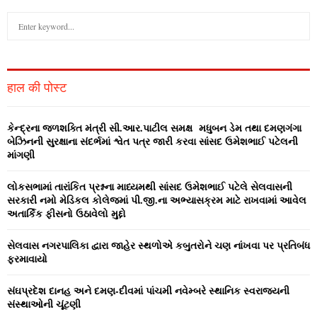
S
e
a
S
r
c
E
हाल की पोस्ट
h
f
A
o
કેન્‍દ્રના જળશક્‍તિ મંત્રી સી.આર.પાટીલ સમક્ષ મધુબન ડેમ તથા દમણગંગા
r
R
બેઝિનની સુરક્ષાના સંદર્ભમાં શ્વેત પત્ર જારી કરવા સાંસદ ઉમેશભાઈ પટેલની
:
માંગણી
C
લોકસભામાં તારાંકિત પ્રશ્નના માધ્‍યમથી સાંસદ ઉમેશભાઈ પટેલે સેલવાસની
H
સરકારી નમો મેડિકલ કોલેજમાં પી.જી.ના અભ્‍યાસક્રમ માટે રાખવામાં આવેલ
અતાર્કિક ફીસનો ઉઠાવેલો મુદ્દો
સેલવાસ નગરપાલિકા દ્વારા જાહેર સ્‍થળોએ કબુતરોને ચણ નાંખવા પર પ્રતિબંધ
ફરમાવાયો
સંઘપ્રદેશ દાનહ અને દમણ-દીવમાં પાંચમી નવેમ્‍બરે સ્‍થાનિક સ્‍વરાજ્‍યની
સંસ્‍થાઓની ચૂંટણી