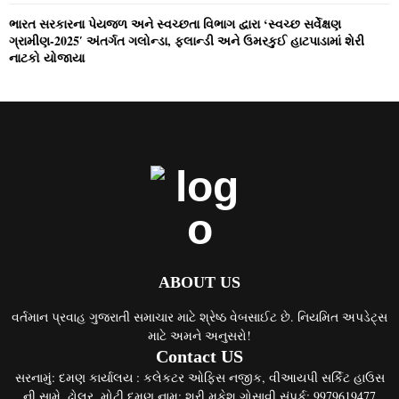
ભારત સરકારના પેયજળ અને સ્‍વચ્‍છતા વિભાગ દ્વારા ‘સ્‍વચ્‍છ સર્વેક્ષણ
ગ્રામીણ-2025′ અંતર્ગત ગલોન્‍ડા, ફલાન્‍ડી અને ઉમરકુઈ હાટપાડામાં શેરી
નાટકો યોજાયા
ABOUT US
વર્તમાન પ્રવાહ ગુજરાતી સમાચાર માટે શ્રેષ્ઠ વેબસાઈટ છે. નિયમિત અપડેટ્સ
માટે અમને અનુસરો!
Contact US
સરનામું: દમણ કાર્યાલય : કલેકટર ઓફિસ નજીક, વીઆયપી સર્કિટ હાઉસ
ની સામે, ઢોલર, મોટી દમણ નામ: શ્રી મુકેશ ગોસાવી સંપર્ક: 9979619477