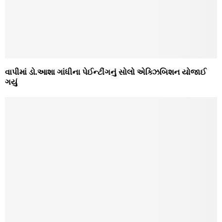
વાપીમાં ડો.આશા ગાંધીના પેઈન્‍ટીંગનું સોલો એક્‍ઝિબિશન યોજાઈ
ગયું