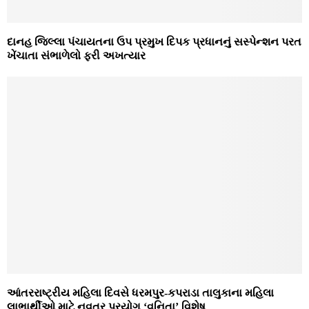
દાનહ જિલ્લા પંચાયતના ઉપ પ્રમુખ દિપક પ્રધાનનું સસ્‍પેન્‍શન પરત
ખેંચાતા સંભાળેલો ફરી અખત્‍યાર
આંતરરાષ્‍ટ્રીય મહિલા દિવસે ધરમપુર-કપરાડા તાલુકાના મહિલા
લાભાર્થીઓ માટે નવતર પ્રયોગ ‘વનિતા’ વિશેષ