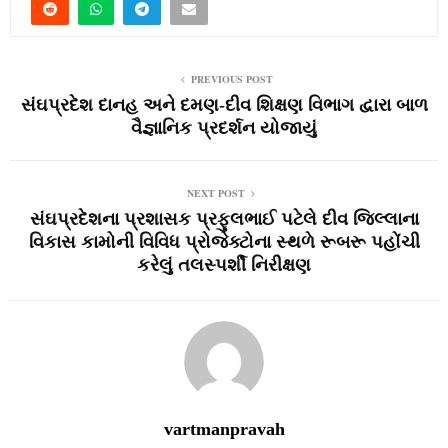
PREVIOUS POST
સંઘપ્રદેશ દાનહ અને દમણ-દીવ શિક્ષણ વિભાગ દ્વારા બાળ
વૈજ્ઞાનિક પ્રદર્શન યોજાયું
NEXT POST
સંઘપ્રદેશના પ્રશાસક પ્રફુલભાઈ પટેલે દીવ જિલ્લાના
વિકાસ કામોની વિવિધ પ્રોજેક્‍ટોના સ્‍થળે રૂબરૂ પહોંચી
કરેલું તલસ્‍પર્શી નિરીક્ષણ
vartmanpravah