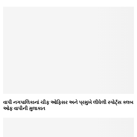
વાપી નગપાલિકાનાં ચીફ ઓફિસર અને પ્રમુખે લીધેલી સ્‍પોર્ટ્‍સ ક્‍લબ
ઓફ વાપીની મુલાકાત