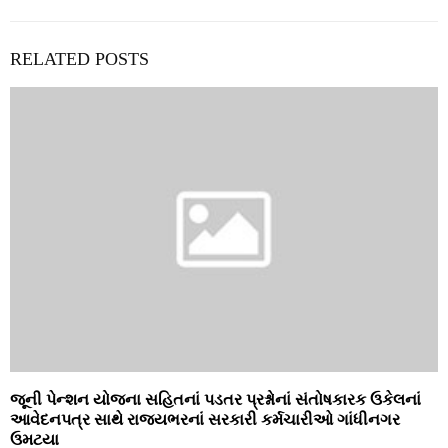
RELATED POSTS
જૂની પેન્‍શન યોજના સહિતનાં પડતર પ્રશ્નોનાં સંતોષકારક ઉકેલનાં
આવેદનપત્ર સાથે રાજયભરનાં સરકારી કર્મચારીઓ ગાંધીનગર
ઉમટયા