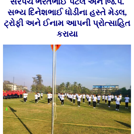
સરપંચ ભરતભાઈ પટેલ અને જિ.પં.
સભ્‍ય દિનેશભાઈ ધોડીના હસ્‍તે મેડલ,
ટ્રોફી અને ઈનામ આપની પ્રોત્‍સાહિત
કરાયા