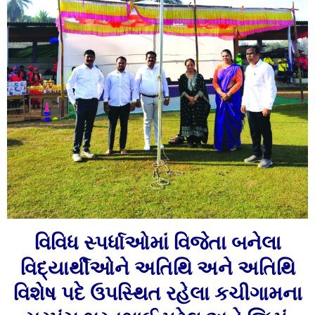
વિવિધ સ્‍પર્ધાઓમાં વિજેતા બનેલા
વિદ્યાર્થીઓને અતિથિ અને અતિથિ
વિશેષ પદે ઉપસ્‍થિત રહેલા કચીગામના