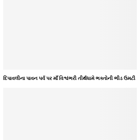
દિપાવલીના પાવન પર્વ પર માઁ વિશ્વંભરી તીર્થધામે ભક્‍તોની ભીડ ઉમટી