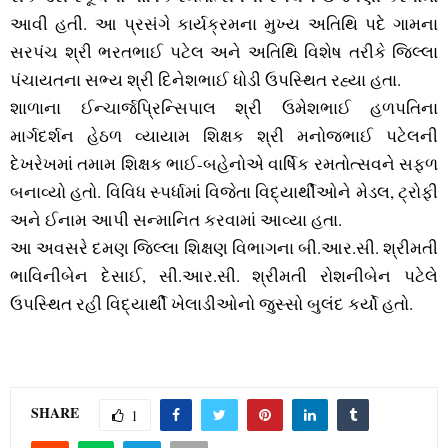
આવી હતી. આ પ્રસંગે કાર્યક્રમના મુખ્‍ય અતિથિ પદે ગામના
સરપંચ શ્રી ભરતભાઈ પટેલ અને અતિથિ વિશેષ તરીકે જિલ્લા
પંચાયતના સભ્‍ય શ્રી દિનેશભાઈ ધોડી ઉપસ્‍થિત રહ્યા હતા.
શાળાના ઈન્‍ચાર્જપ્રિન્‍સિપાલ શ્રી ઉમેશભાઈ હળપતિના
માર્ગદર્શન હેઠળ વ્‍યાયામ શિક્ષક શ્રી મનોજભાઈ પટેલની
દેખરેખમાં તમામ શિક્ષક ભાઈ-બહેનોએ વાર્ષિક રમતોત્‍સવને સફળ
બનાવ્‍યો હતો. વિવિધ સ્‍પર્ધામાં વિજેતા વિદ્યાર્થીઓને મેડલ, ટ્રોફી
અને ઈનામ આપી સન્‍માનિત કરવામાં આવ્‍યા હતા.
આ અવસરે દમણ જિલ્લા શિક્ષણ વિભાગના બી.આર.સી. શ્રીમતી
ભાવિનીબેન દેસાઈ, સી.આર.સી. શ્રીમતી રોશનીબેન પટેલે
ઉપસ્‍થિત રહી વિદ્યાર્થી ખેલાડીઓનો જુસ્‍સો બુલંદ કર્યો હતો.
SHARE
1