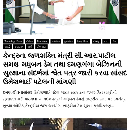
M
E
N
Breaking News
Other
ઉમરગામ
કપરાડા
ગુજરાત
ડિસ્ટ્રીકટ
દમણ
દીવ
દેશ
U
પારડી
વલસાડ
વાપી
સેલવાસ
કેન્‍દ્રના જળશક્‍તિ મંત્રી સી.આર.પાટીલ
સમક્ષ મધુબન ડેમ તથા દમણગંગા બેઝિનની
સુરક્ષાના સંદર્ભમાં શ્વેત પત્ર જારી કરવા સાંસદ
ઉમેશભાઈ પટેલની માંગણી
દમણ-દીવનાસાંસદ ઉમેશભાઈ પટેલે ભારત સરકારના જળશક્‍તિ મંત્રીની
મુલાકાત કરી પાઠવેલા આવેદનપત્રમાં મધુબન ડેમનું રાષ્‍ટ્રીય સ્‍તર પર સ્‍વતંત્ર
સુરક્ષા ઓડિટ,કેન્‍દ્રીય જળ આયોગ, રાષ્‍ટ્રીય ડેમ સુરક્ષા પ્રાધિકરણ...