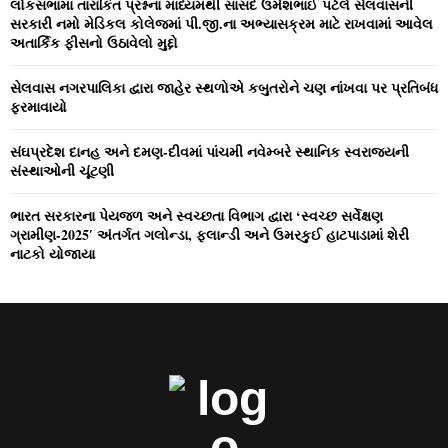
લોકસભામાં તારાંકિત પ્રશ્નના માધ્‍યમથી સાંસદ ઉમેશભાઈ પટેલે સેલવાસની
i
H
સરકારી નમો મેડિકલ કોલેજમાં પી.જી.ના અભ્‍યાસક્રમ માટે રાખવામાં આવેલ
g
અતાર્કિક ફીસનો ઉઠાવેલો મુદ્દો
a
સેલવાસ નગરપાલિકા દ્વારા જાહેર સ્‍થળોએ કબુતરોને ચણ નાંખવા પર પ્રતિબંધ
ફરમાવાયો
t
i
સંઘપ્રદેશ દાનહ અને દમણ-દીવમાં પાંચમી નવેમ્‍બરે સ્‍થાનિક સ્‍વરાજ્‍યની
સંસ્‍થાઓની ચૂંટણી
o
ભારત સરકારના પેયજળ અને સ્‍વચ્‍છતા વિભાગ દ્વારા ‘સ્‍વચ્‍છ સર્વેક્ષણ
n
ગ્રામીણ-2025′ અંતર્ગત ગલોન્‍ડા, ફલાન્‍ડી અને ઉમરકુઈ હાટપાડામાં શેરી
નાટકો યોજાયા