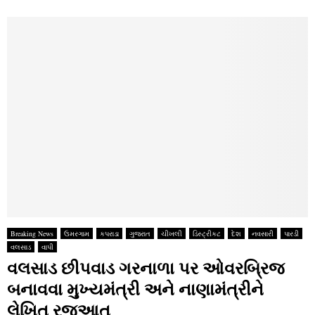
Breaking News
ઉમરગામ
કપરાડા
ગુજરાત
ચીખલી
ડિસ્ટ્રીકટ
દેશ
નવસારી
પારડી
વલસાડ
વાપી
વલસાડ છીપવાડ ગરનાળા પર ઓવરબ્રિજ
બનાવવા મુખ્‍યમંત્રી અને નાણામંત્રીને
લેખિત રજૂઆત