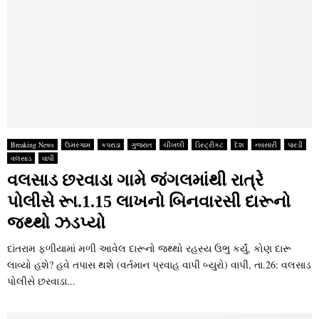
Breaking News
ઉમરગામ
કપરાડા
ગુજરાત
ચીખલી
ડિસ્ટ્રીકટ
દેશ
નવસારી
પારડી
વલસાડ
વાપી
વલસાડ છરવાડા ગામે જંગલમાંથી રાત્રે
પોલીસે રૂા.1.15 લાખનો બિનવારસી દારૂનો
જથ્‍થો ઝડપ્‍યો
દાંતરામ ફળીયામાં મળી આવેલ દારૂનો જથ્‍થો રહસ્‍ય ઉભુ કર્યું, કોણ દારૂ
લાવ્‍યો હશે? હવે તપાસ થશે (વર્તમાન પ્રવાહ વાપી બ્‍યુરો) વાપી, તા.26: વલસાડ
પોલીસે છરવાડા...