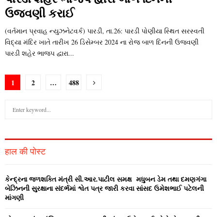
ઉજવણી કરાઈ
(વર્તમાન પ્રવાહ ન્‍યુઝનેટવર્ક) પારડી, તા.26: પારડી પોણીયા સ્‍થિત સરસ્‍વતી
વિદ્યા મંદિર ખાતે તારીખ 26 ડિસેમ્‍બર 2024 ના રોજ બાળ દિનની ઉજવણી
પારડી શહેર ભાજપ દ્વારા...
P
1
2
…
488
o
S
s
e
a
S
t
r
c
E
s
हाल की पोस्ट
h
f
n
A
o
કેન્‍દ્રના જળશક્‍તિ મંત્રી સી.આર.પાટીલ સમક્ષ મધુબન ડેમ તથા દમણગંગા
a
r
R
બેઝિનની સુરક્ષાના સંદર્ભમાં શ્વેત પત્ર જારી કરવા સાંસદ ઉમેશભાઈ પટેલની
:
માંગણી
v
C