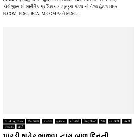
કોલેજીસ માં શારીરિક પ્રશિક્ષક ડૉ.પ્રફુલ પટેલ નાં નેજા હેઠળ BBA,
B.COM, B.SC, BCA, M.COM અને M.SC...
Breaking News
ઉમરગામ
કપરાડા
ગુજરાત
ચીખલી
ડિસ્ટ્રીકટ
દેશ
નવસારી
પારડી
વલસાડ
વાપી
પારડી શહેર ભાજપ દ્વારા બાળ દિનની