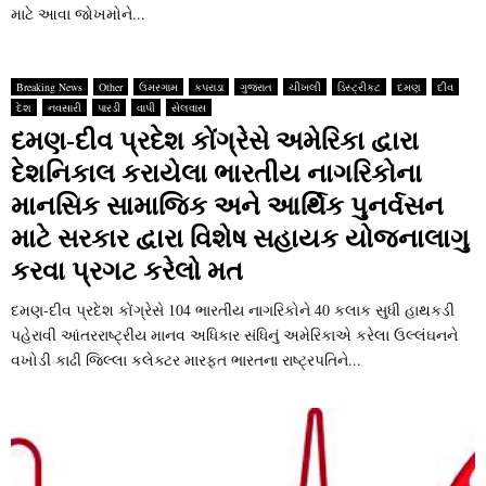
માટે આવા જોખમોને...
Breaking News
Other
ઉમરગામ
કપરાડા
ગુજરાત
ચીખલી
ડિસ્ટ્રીકટ
દમણ
દીવ
દેશ
નવસારી
પારડી
વાપી
સેલવાસ
દમણ-દીવ પ્રદેશ કોંગ્રેસે અમેરિકા દ્વારા
દેશનિકાલ કરાયેલા ભારતીય નાગરિકોના
માનસિક સામાજિક અને આર્થિક પુનર્વસન
માટે સરકાર દ્વારા વિશેષ સહાયક યોજનાલાગુ
કરવા પ્રગટ કરેલો મત
દમણ-દીવ પ્રદેશ કોંગ્રેસે 104 ભારતીય નાગરિકોને 40 કલાક સુધી હાથકડી
પહેરાવી આંતરરાષ્‍ટ્રીય માનવ અધિકાર સંધિનું અમેરિકાએ કરેલા ઉલ્લંઘનને
વખોડી કાઢી જિલ્લા કલેક્‍ટર મારફત ભારતના રાષ્‍ટ્રપતિને...