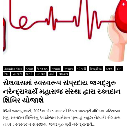
Breaking News
Other
ઉમરગામ
કપરાડા
ગુજરાત
ચીખલી
ડિસ્ટ્રીકટ
દમણ
દીવ
દેશ
નવસારી
પારડી
વલસાડ
વાપી
સેલવાસ
સેલવાસમાં સ્‍વસ્‍વરૂપ સંપ્રદાય જગદ્‌ગુરુ
નરેન્‍દ્રાચાર્ય મહારાજ સંસ્‍થા દ્વારા રક્‍તદાન
શિબિર યોજાશે
05મી જાન્‍યુઆરી, 2025ના રોજ આમલી સ્‍થિત ગાયત્રી મંદિરના પરિસરમાં
મહા રક્‍તદાન શિબિરનું આયોજન (વર્તમાન પ્રવાહ ન્‍યુઝ નેટવર્ક) સેલવાસ,
તા.01 : સ્‍વસ્‍વરૂપ સંપ્રદાય, જગદગુરુ શ્રી નરેન્‍દ્રાચાર્ય...