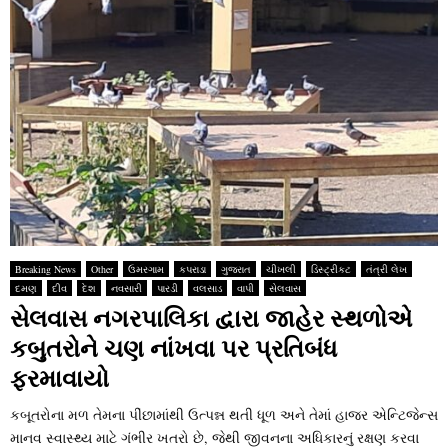
Breaking News
Other
ઉમરગામ
કપરાડા
ગુજરાત
ચીખલી
ડિસ્ટ્રીકટ
તંત્રી લેખ
દમણ
દીવ
દેશ
નવસારી
પારડી
વલસાડ
વાપી
સેલવાસ
સેલવાસ નગરપાલિકા દ્વારા જાહેર સ્‍થળોએ
કબુતરોને ચણ નાંખવા પર પ્રતિબંધ
ફરમાવાયો
કબૂતરોના મળ તેમના પીંછામાંથી ઉત્‍પન્ન થતી ધૂળ અને તેમાં હાજર એન્‍ટિજેન્‍સ
માનવ સ્‍વાસ્‍થ્‍ય માટે ગંભીર ખતરો છે, જેથી જીવનના અધિકારનું રક્ષણ કરવા