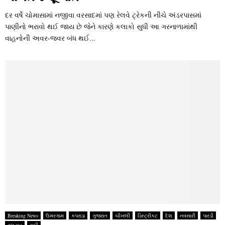
દર વર્ષે ચોમાસામાં નજીવા વરસાદમાં પણ રેલવે ટ્રેકની નીચે અંડરપાસમાં
પાણીનો ભરાવો થઈ જાય છે જેને કારણે કલાકો સુધી આ ગરનાળામાંથી
વાહનોની અવર-જવર બંધ થઈ...
Breaking News
ઉમરગામ
કપરાડા
ગુજરાત
ચીખલી
ડિસ્ટ્રીકટ
દેશ
નવસારી
પારડી
વલસાડ
વાપી