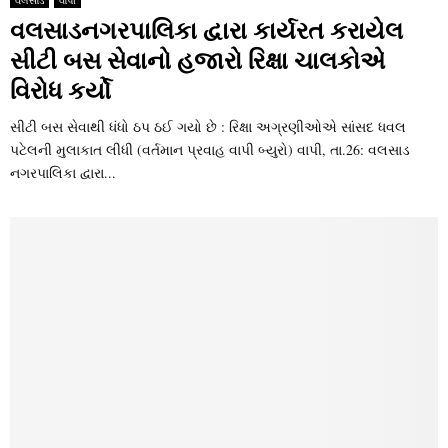
વલસાડનગરપાલિકા દ્વારા કાર્યરત કરાયેલ
સીટી બસ સેવાનો હજારો રિક્ષા ચાલકોએ
વિરોધ કર્યો
સીટી બસ સેવાથી ધંધો ઠપ ઠઈ ગયો છે : રિક્ષા અગ્રણીઓએ સાંસદ ધવલ
પટેલની મુલાકાત લીધી (વર્તમાન પ્રવાહ વાપી બ્‍યુરો) વાપી, તા.26: વલસાડ
નગરપાલિકા દ્વારા...