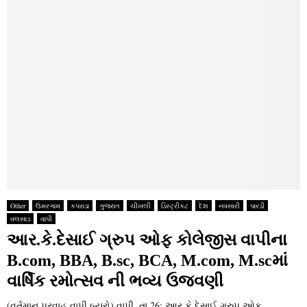
Other
ઉમરગામ
કપરાડા
ગુજરાત
ચીખલી
ડિસ્ટ્રીકટ
દેશ
નવસારી
પારડી
વલસાડ
વાપી
આર.કે.દેસાઈ ગ્રુપ ઓફ કોલેજીસ વાપીના
B.com, BBA, B.sc, BCA, M.com, M.scમાં
વાર્ષિક રમોત્સવ ની ભવ્ય ઉજવણી
(વર્તમાન પ્રવાહ વાપી બ્‍યુરો) વાપી, તા.26: આર.કે.દેસાઈ ગ્રુપ ઓફ