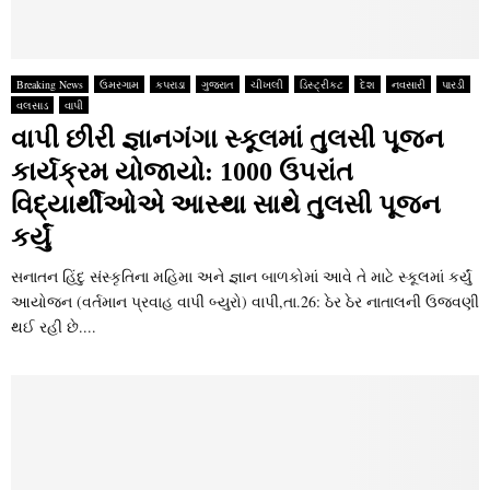
Breaking News
ઉમરગામ
કપરાડા
ગુજરાત
ચીખલી
ડિસ્ટ્રીકટ
દેશ
નવસારી
પારડી
વલસાડ
વાપી
વાપી છીરી જ્ઞાનગંગા સ્‍કૂલમાં તુલસી પૂજન
કાર્યક્રમ યોજાયો: 1000 ઉપરાંત
વિદ્યાર્થીઓએ આસ્‍થા સાથે તુલસી પૂજન
કર્યું
સનાતન હિંદુ સંસ્‍કૃતિના મહિમા અને જ્ઞાન બાળકોમાં આવે તે માટે સ્‍કૂલમાં કર્યું
આયોજન (વર્તમાન પ્રવાહ વાપી બ્‍યુરો) વાપી,તા.26: ઠેર ઠેર નાતાલની ઉજવણી
થઈ રહી છે....